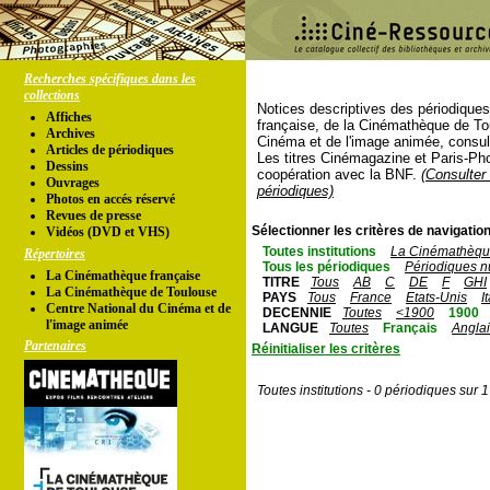
Recherches spécifiques dans les
collections
Notices descriptives des périodique
Affiches
française, de la Cinémathèque de To
Archives
Cinéma et de l'image animée, consul
Articles de périodiques
Les titres Cinémagazine et Paris-Ph
Dessins
coopération avec la BNF.
(Consulter 
Ouvrages
périodiques)
Photos en accés réservé
Revues de presse
Sélectionner les critères de navigation
Vidéos (DVD et VHS)
Toutes institutions
La Cinémathèque
Répertoires
Tous les périodiques
Périodiques n
La Cinémathèque française
TITRE
Tous
AB
C
DE
F
GHI
La Cinémathèque de Toulouse
PAYS
Tous
France
Etats-Unis
I
Centre National du Cinéma et de
DECENNIE
Toutes
<1900
1900
l'image animée
LANGUE
Toutes
Français
Angla
Partenaires
Réinitialiser les critères
Toutes institutions - 0 périodiques sur 