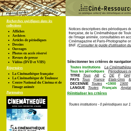
Recherches spécifiques dans les
collections
Notices descriptives des périodiques 
Affiches
française, de la Cinémathèque de Toul
Archives
de l'image animée, consultables en acc
Articles de périodiques
Cinémagazine et Paris-Photographe ont
Dessins
BNF.
(Consulter le guide d'utilisation d
Ouvrages
Photos en accés réservé
Revues de presse
Sélectionner les critères de navigation
Vidéos (DVD et VHS)
Toutes institutions
La Cinémathèque
Répertoires
Tous les périodiques
Périodiques n
La Cinémathèque française
TITRE
Tous
AB
C
DE
F
GHI
La Cinémathèque de Toulouse
PAYS
Tous
France
Etats-Unis
I
Centre National du Cinéma et de
DECENNIE
Toutes
<1900
1900
l'image animée
LANGUE
Toutes
Français
Angla
Partenaires
Réinitialiser les critères
Toutes institutions - 0 périodiques sur 