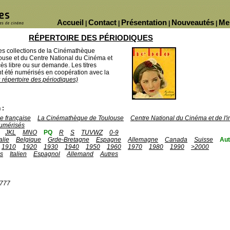
Accueil
Contact
Présentation
Nouveautés
Me
|
|
|
|
RÉPERTOIRE DES PÉRIODIQUES
des collections de la Cinémathèque
ouse et du Centre National du Cinéma et
ès libre ou sur demande. Les titres
 été numérisés en coopération avec la
u répertoire des périodiques)
 :
 française
La Cinémathèque de Toulouse
Centre National du Cinéma et de l
umérisés
JKL
MNO
PQ
R
S
TUVWZ
0-9
talie
Belgique
Grde-Bretagne
Espagne
Allemagne
Canada
Suisse
Aut
1910
1920
1930
1940
1950
1960
1970
1980
1990
>2000
is
Italien
Espagnol
Allemand
Autres
1777