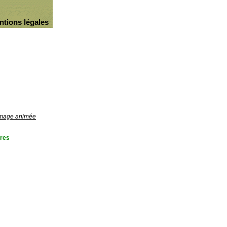
ntions légales
'image animée
res