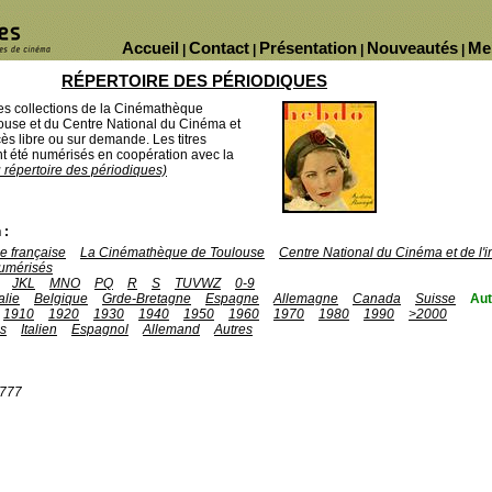
Accueil
Contact
Présentation
Nouveautés
Me
|
|
|
|
RÉPERTOIRE DES PÉRIODIQUES
des collections de la Cinémathèque
ouse et du Centre National du Cinéma et
ès libre ou sur demande. Les titres
 été numérisés en coopération avec la
u répertoire des périodiques)
 :
 française
La Cinémathèque de Toulouse
Centre National du Cinéma et de l
umérisés
JKL
MNO
PQ
R
S
TUVWZ
0-9
talie
Belgique
Grde-Bretagne
Espagne
Allemagne
Canada
Suisse
Aut
1910
1920
1930
1940
1950
1960
1970
1980
1990
>2000
is
Italien
Espagnol
Allemand
Autres
1777