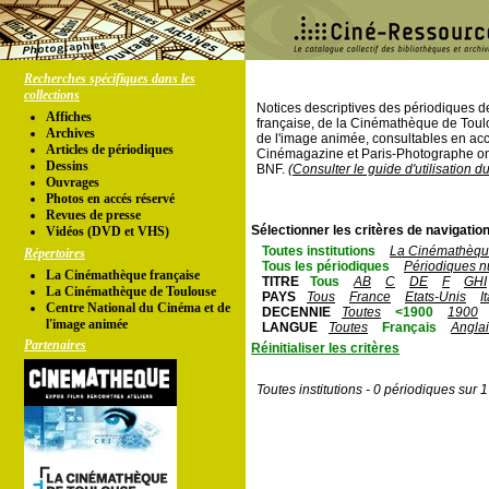
Recherches spécifiques dans les
collections
Notices descriptives des périodiques 
Affiches
française, de la Cinémathèque de Toul
Archives
de l'image animée, consultables en acc
Articles de périodiques
Cinémagazine et Paris-Photographe ont
Dessins
BNF.
(Consulter le guide d'utilisation d
Ouvrages
Photos en accés réservé
Revues de presse
Sélectionner les critères de navigation
Vidéos (DVD et VHS)
Toutes institutions
La Cinémathèque
Répertoires
Tous les périodiques
Périodiques n
La Cinémathèque française
TITRE
Tous
AB
C
DE
F
GHI
La Cinémathèque de Toulouse
PAYS
Tous
France
Etats-Unis
I
Centre National du Cinéma et de
DECENNIE
Toutes
<1900
1900
l'image animée
LANGUE
Toutes
Français
Angla
Partenaires
Réinitialiser les critères
Toutes institutions - 0 périodiques sur 