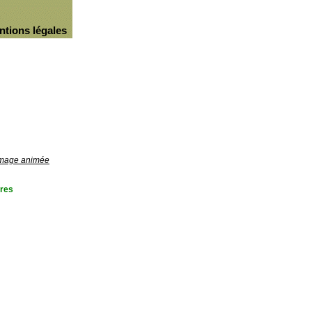
ntions légales
'image animée
res