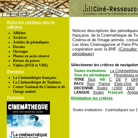
Recherches spécifiques dans les
collections
Notices descriptives des périodique
Affiches
française, de la Cinémathèque de To
Archives
Cinéma et de l'image animée, consul
Articles de périodiques
Les titres Cinémagazine et Paris-Ph
Dessins
coopération avec la BNF.
(Consulter 
Ouvrages
périodiques)
Photos en accés réservé
Revues de presse
Sélectionner les critères de navigation
Vidéos (DVD et VHS)
Toutes institutions
La Cinémathèque
Répertoires
Tous les périodiques
Périodiques n
La Cinémathèque française
TITRE
Tous
AB
C
DE
F
GHI
La Cinémathèque de Toulouse
PAYS
Tous
France
Etats-Unis
I
Centre National du Cinéma et de
DECENNIE
Toutes
<1900
1900
l'image animée
LANGUE
Toutes
Français
Angla
Partenaires
Réinitialiser les critères
Toutes institutions - 0 périodiques sur 