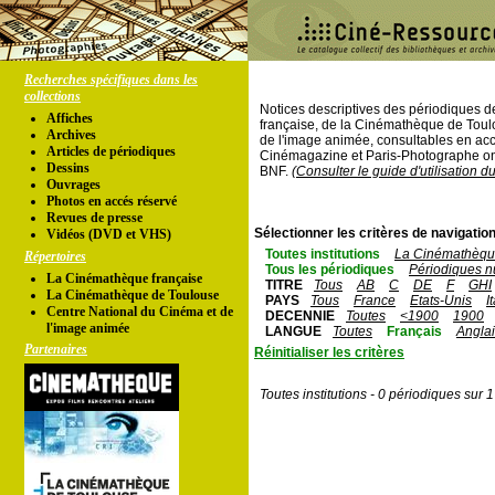
Recherches spécifiques dans les
collections
Notices descriptives des périodiques 
Affiches
française, de la Cinémathèque de Toul
Archives
de l'image animée, consultables en acc
Articles de périodiques
Cinémagazine et Paris-Photographe ont
Dessins
BNF.
(Consulter le guide d'utilisation d
Ouvrages
Photos en accés réservé
Revues de presse
Sélectionner les critères de navigation
Vidéos (DVD et VHS)
Toutes institutions
La Cinémathèque
Répertoires
Tous les périodiques
Périodiques n
La Cinémathèque française
TITRE
Tous
AB
C
DE
F
GHI
La Cinémathèque de Toulouse
PAYS
Tous
France
Etats-Unis
I
Centre National du Cinéma et de
DECENNIE
Toutes
<1900
1900
l'image animée
LANGUE
Toutes
Français
Angla
Partenaires
Réinitialiser les critères
Toutes institutions - 0 périodiques sur 