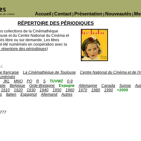
Accueil
Contact
Présentation
Nouveautés
Me
|
|
|
|
RÉPERTOIRE DES PÉRIODIQUES
des collections de la Cinémathèque
ouse et du Centre National du Cinéma et
ès libre ou sur demande. Les titres
 été numérisés en coopération avec la
u répertoire des périodiques)
 :
 française
La Cinémathèque de Toulouse
Centre National du Cinéma et de l
umérisés
JKL
MNO
PQ
R
S
TUVWZ
0-9
talie
Belgique
Grde-Bretagne
Espagne
Allemagne
Canada
Suisse
Aut
1910
1920
1930
1940
1950
1960
1970
1980
1990
>2000
is
Italien
Espagnol
Allemand
Autres
1777