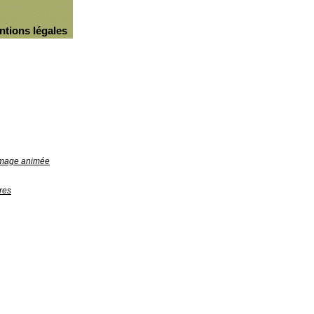
ntions légales
'image animée
res