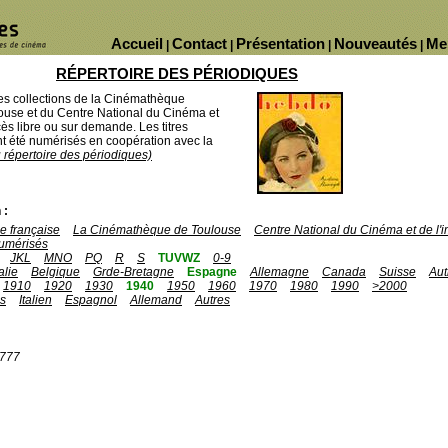
Accueil
Contact
Présentation
Nouveautés
Me
|
|
|
|
RÉPERTOIRE DES PÉRIODIQUES
des collections de la Cinémathèque
ouse et du Centre National du Cinéma et
ès libre ou sur demande. Les titres
 été numérisés en coopération avec la
u répertoire des périodiques)
 :
 française
La Cinémathèque de Toulouse
Centre National du Cinéma et de l
umérisés
JKL
MNO
PQ
R
S
TUVWZ
0-9
talie
Belgique
Grde-Bretagne
Espagne
Allemagne
Canada
Suisse
Aut
1910
1920
1930
1940
1950
1960
1970
1980
1990
>2000
is
Italien
Espagnol
Allemand
Autres
1777