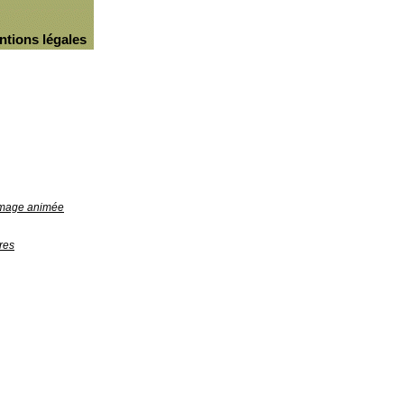
ntions légales
'image animée
res