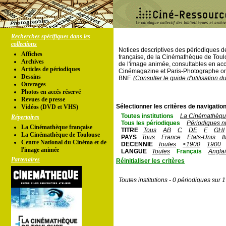
Recherches spécifiques dans les
collections
Notices descriptives des périodiques 
Affiches
française, de la Cinémathèque de Toul
Archives
de l'image animée, consultables en acc
Articles de périodiques
Cinémagazine et Paris-Photographe ont
Dessins
BNF.
(Consulter le guide d'utilisation d
Ouvrages
Photos en accés réservé
Revues de presse
Sélectionner les critères de navigation
Vidéos (DVD et VHS)
Toutes institutions
La Cinémathèque
Répertoires
Tous les périodiques
Périodiques n
La Cinémathèque française
TITRE
Tous
AB
C
DE
F
GHI
La Cinémathèque de Toulouse
PAYS
Tous
France
Etats-Unis
I
Centre National du Cinéma et de
DECENNIE
Toutes
<1900
1900
l'image animée
LANGUE
Toutes
Français
Angla
Partenaires
Réinitialiser les critères
Toutes institutions - 0 périodiques sur 