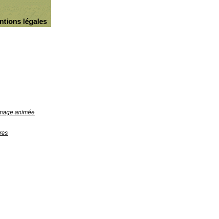
ntions légales
'image animée
res