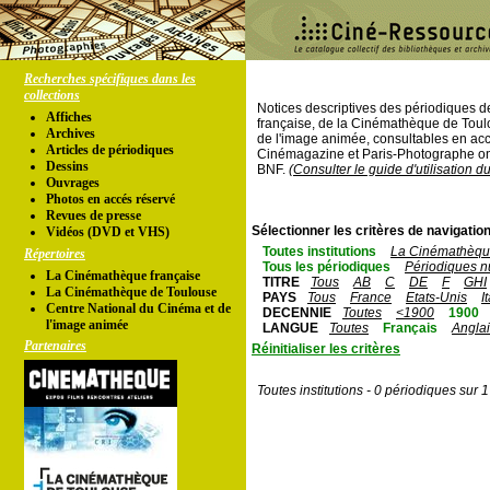
Recherches spécifiques dans les
collections
Notices descriptives des périodiques 
Affiches
française, de la Cinémathèque de Toul
Archives
de l'image animée, consultables en acc
Articles de périodiques
Cinémagazine et Paris-Photographe ont
Dessins
BNF.
(Consulter le guide d'utilisation d
Ouvrages
Photos en accés réservé
Revues de presse
Sélectionner les critères de navigation
Vidéos (DVD et VHS)
Toutes institutions
La Cinémathèque
Répertoires
Tous les périodiques
Périodiques n
La Cinémathèque française
TITRE
Tous
AB
C
DE
F
GHI
La Cinémathèque de Toulouse
PAYS
Tous
France
Etats-Unis
I
Centre National du Cinéma et de
DECENNIE
Toutes
<1900
1900
l'image animée
LANGUE
Toutes
Français
Angla
Partenaires
Réinitialiser les critères
Toutes institutions - 0 périodiques sur 