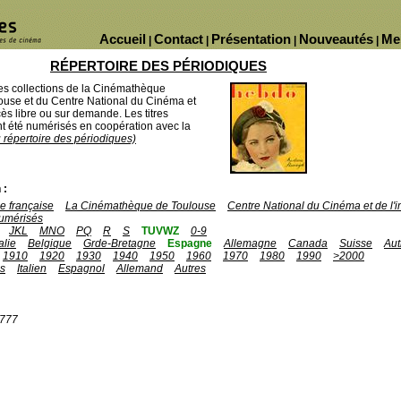
Accueil
Contact
Présentation
Nouveautés
Me
|
|
|
|
RÉPERTOIRE DES PÉRIODIQUES
des collections de la Cinémathèque
ouse et du Centre National du Cinéma et
ès libre ou sur demande. Les titres
 été numérisés en coopération avec la
u répertoire des périodiques)
 :
 française
La Cinémathèque de Toulouse
Centre National du Cinéma et de l
umérisés
JKL
MNO
PQ
R
S
TUVWZ
0-9
talie
Belgique
Grde-Bretagne
Espagne
Allemagne
Canada
Suisse
Aut
1910
1920
1930
1940
1950
1960
1970
1980
1990
>2000
is
Italien
Espagnol
Allemand
Autres
1777