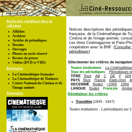
Recherches spécifiques dans les
collections
Notices descriptives des périodique
Affiches
française, de la Cinémathèque de To
Archives
Cinéma et de l'image animée, consul
Articles de périodiques
Les titres Cinémagazine et Paris-Ph
Dessins
coopération avec la BNF.
(Consulter 
Ouvrages
périodiques)
Photos en accés réservé
Revues de presse
Sélectionner les critères de navigation
Vidéos (DVD et VHS)
Toutes institutions
La Cinémathèque
Répertoires
Tous les périodiques
Périodiques n
La Cinémathèque française
TITRE
Tous
AB
C
DE
F
GHI
La Cinémathèque de Toulouse
PAYS
Tous
France
Etats-Unis
I
Centre National du Cinéma et de
DECENNIE
Toutes
<1900
1900
l'image animée
LANGUE
Toutes
Français
Angla
Partenaires
Réinitialiser les critères
Travelling
(1945 - 1947)
Toutes institutions - 1 périodiques sur 