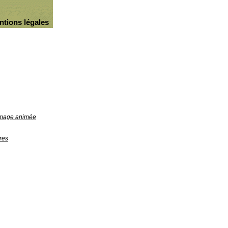
ntions légales
'image animée
res