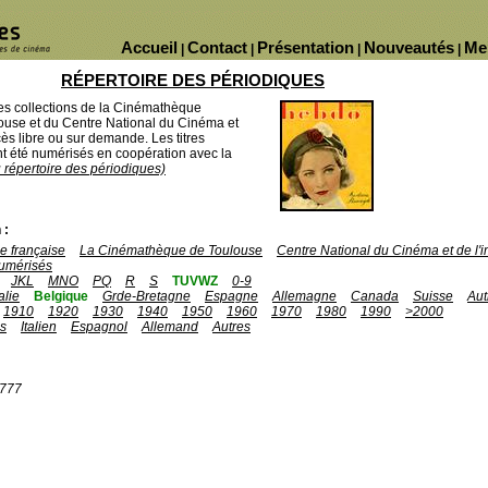
Accueil
Contact
Présentation
Nouveautés
Me
|
|
|
|
RÉPERTOIRE DES PÉRIODIQUES
des collections de la Cinémathèque
ouse et du Centre National du Cinéma et
ès libre ou sur demande. Les titres
 été numérisés en coopération avec la
u répertoire des périodiques)
 :
 française
La Cinémathèque de Toulouse
Centre National du Cinéma et de l
umérisés
JKL
MNO
PQ
R
S
TUVWZ
0-9
talie
Belgique
Grde-Bretagne
Espagne
Allemagne
Canada
Suisse
Aut
1910
1920
1930
1940
1950
1960
1970
1980
1990
>2000
is
Italien
Espagnol
Allemand
Autres
1777