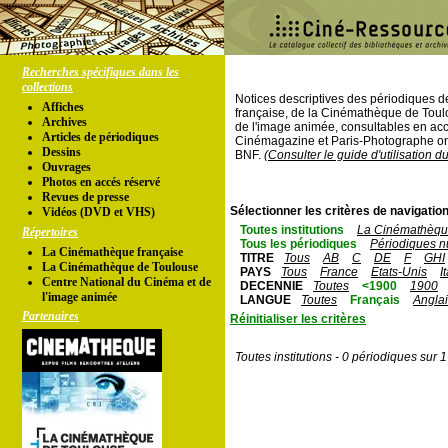
Recherches spécifiques dans les
collections
Notices descriptives des périodiques 
Affiches
française, de la Cinémathèque de Toul
Archives
de l'image animée, consultables en acc
Articles de périodiques
Cinémagazine et Paris-Photographe ont
Dessins
BNF.
(Consulter le guide d'utilisation d
Ouvrages
Photos en accés réservé
Revues de presse
Sélectionner les critères de navigation
Vidéos (DVD et VHS)
Toutes institutions
La Cinémathèque
Répertoires
Tous les périodiques
Périodiques n
La Cinémathèque française
TITRE
Tous
AB
C
DE
F
GHI
La Cinémathèque de Toulouse
PAYS
Tous
France
Etats-Unis
I
Centre National du Cinéma et de
DECENNIE
Toutes
<1900
1900
l'image animée
LANGUE
Toutes
Français
Angla
Partenaires
Réinitialiser les critères
Toutes institutions - 0 périodiques sur 