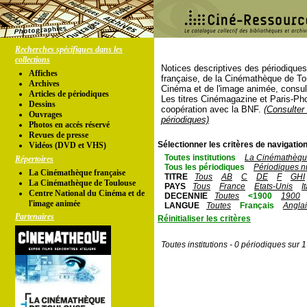
Recherches spécifiques dans les
collections
Notices descriptives des périodique
Affiches
française, de la Cinémathèque de To
Archives
Cinéma et de l'image animée, consul
Articles de périodiques
Les titres Cinémagazine et Paris-Ph
Dessins
coopération avec la BNF.
(Consulter 
Ouvrages
périodiques)
Photos en accés réservé
Revues de presse
Sélectionner les critères de navigation
Vidéos (DVD et VHS)
Toutes institutions
La Cinémathèque
Répertoires
Tous les périodiques
Périodiques n
La Cinémathèque française
TITRE
Tous
AB
C
DE
F
GHI
La Cinémathèque de Toulouse
PAYS
Tous
France
Etats-Unis
I
Centre National du Cinéma et de
DECENNIE
Toutes
<1900
1900
l'image animée
LANGUE
Toutes
Français
Angla
Partenaires
Réinitialiser les critères
Toutes institutions - 0 périodiques sur 