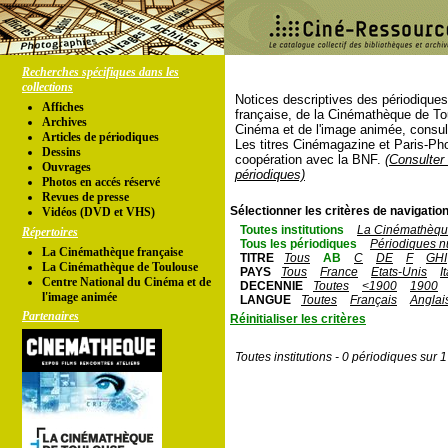
Recherches spécifiques dans les
collections
Notices descriptives des périodique
Affiches
française, de la Cinémathèque de To
Archives
Cinéma et de l'image animée, consul
Articles de périodiques
Les titres Cinémagazine et Paris-Ph
Dessins
coopération avec la BNF.
(Consulter 
Ouvrages
périodiques)
Photos en accés réservé
Revues de presse
Sélectionner les critères de navigation
Vidéos (DVD et VHS)
Toutes institutions
La Cinémathèque
Répertoires
Tous les périodiques
Périodiques n
La Cinémathèque française
TITRE
Tous
AB
C
DE
F
GHI
La Cinémathèque de Toulouse
PAYS
Tous
France
Etats-Unis
I
Centre National du Cinéma et de
DECENNIE
Toutes
<1900
1900
l'image animée
LANGUE
Toutes
Français
Anglai
Partenaires
Réinitialiser les critères
Toutes institutions - 0 périodiques sur 