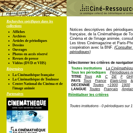
Recherches spécifiques dans les
collections
Notices descriptives des périodique
Affiches
française, de la Cinémathèque de To
Archives
Cinéma et de l'image animée, consul
Articles de périodiques
Les titres Cinémagazine et Paris-Ph
Dessins
coopération avec la BNF.
(Consulter 
Ouvrages
périodiques)
Photos en accés réservé
Revues de presse
Sélectionner les critères de navigation
Vidéos (DVD et VHS)
Toutes institutions
La Cinémathèque
Répertoires
Tous les périodiques
Périodiques n
La Cinémathèque française
TITRE
Tous
AB
C
DE
F
GHI
La Cinémathèque de Toulouse
PAYS
Tous
France
Etats-Unis
I
Centre National du Cinéma et de
DECENNIE
Toutes
<1900
1900
l'image animée
LANGUE
Toutes
Français
Anglai
Partenaires
Réinitialiser les critères
Toutes institutions - 0 périodiques sur 