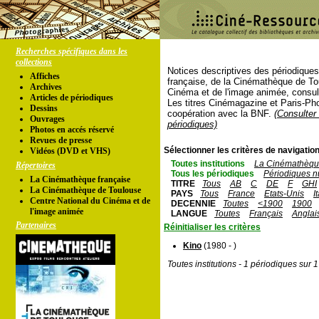
Recherches spécifiques dans les
collections
Notices descriptives des périodique
Affiches
française, de la Cinémathèque de To
Archives
Cinéma et de l'image animée, consul
Articles de périodiques
Les titres Cinémagazine et Paris-Ph
Dessins
coopération avec la BNF.
(Consulter 
Ouvrages
périodiques)
Photos en accés réservé
Revues de presse
Sélectionner les critères de navigation
Vidéos (DVD et VHS)
Toutes institutions
La Cinémathèque
Répertoires
Tous les périodiques
Périodiques n
La Cinémathèque française
TITRE
Tous
AB
C
DE
F
GHI
La Cinémathèque de Toulouse
PAYS
Tous
France
Etats-Unis
I
Centre National du Cinéma et de
DECENNIE
Toutes
<1900
1900
l'image animée
LANGUE
Toutes
Français
Anglai
Partenaires
Réinitialiser les critères
Kino
(1980 - )
Toutes institutions - 1 périodiques sur 