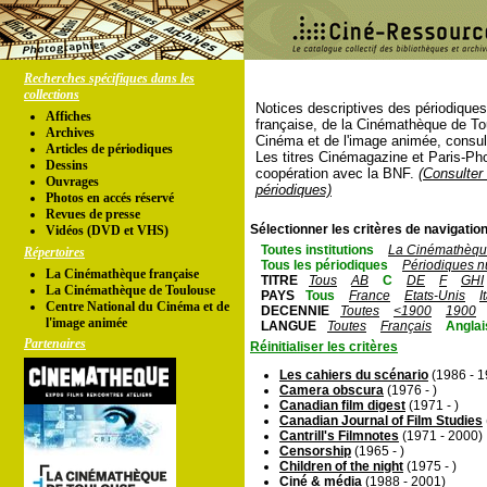
Recherches spécifiques dans les
collections
Notices descriptives des périodique
Affiches
française, de la Cinémathèque de To
Archives
Cinéma et de l'image animée, consul
Articles de périodiques
Les titres Cinémagazine et Paris-Ph
Dessins
coopération avec la BNF.
(Consulter 
Ouvrages
périodiques)
Photos en accés réservé
Revues de presse
Sélectionner les critères de navigation
Vidéos (DVD et VHS)
Toutes institutions
La Cinémathèque
Répertoires
Tous les périodiques
Périodiques n
La Cinémathèque française
TITRE
Tous
AB
C
DE
F
GHI
La Cinémathèque de Toulouse
PAYS
Tous
France
Etats-Unis
I
Centre National du Cinéma et de
DECENNIE
Toutes
<1900
1900
l'image animée
LANGUE
Toutes
Français
Anglai
Partenaires
Réinitialiser les critères
Les cahiers du scénario
(1986 - 1
Camera obscura
(1976 - )
Canadian film digest
(1971 - )
Canadian Journal of Film Studies
Cantrill's Filmnotes
(1971 - 2000)
Censorship
(1965 - )
Children of the night
(1975 - )
Ciné & média
(1988 - 2001)