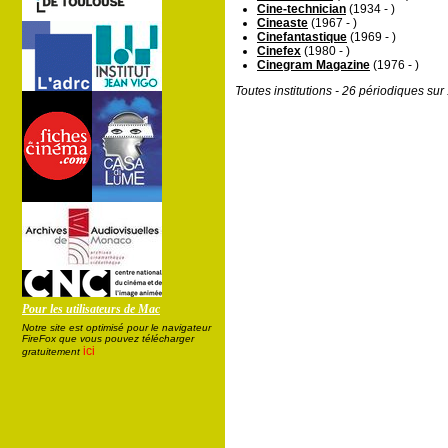
Cine-technician
(1934 - )
Cineaste
(1967 - )
Cinefantastique
(1969 - )
Cinefex
(1980 - )
Cinegram Magazine
(1976 - )
Toutes institutions - 26 périodiques su
Pour les utilisateurs de Mac
Notre site est optimisé pour le navigateur
FireFox que vous pouvez télécharger
ici
gratuitement