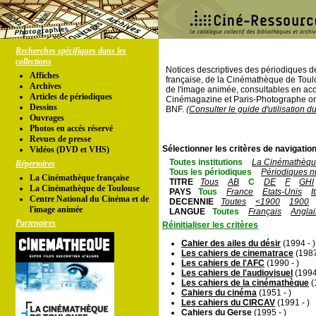
Recherches spécifiques dans les
collections
Notices descriptives des périodiques 
Affiches
française, de la Cinémathèque de Toul
Archives
de l'image animée, consultables en acc
Articles de périodiques
Cinémagazine et Paris-Photographe ont
Dessins
BNF.
(Consulter le guide d'utilisation d
Ouvrages
Photos en accés réservé
Revues de presse
Sélectionner les critères de navigation
Vidéos (DVD et VHS)
Toutes institutions
La Cinémathèque
Répertoires
Tous les périodiques
Périodiques n
La Cinémathèque française
TITRE
Tous
AB
C
DE
F
GHI
La Cinémathèque de Toulouse
PAYS
Tous
France
Etats-Unis
I
Centre National du Cinéma et de
DECENNIE
Toutes
<1900
1900
l'image animée
LANGUE
Toutes
Français
Anglai
Partenaires
Réinitialiser les critères
Cahier des ailes du désir
(1994 - )
Les cahiers de cinematrace
(1987
Les cahiers de l'AFC
(1990 - )
Les cahiers de l'audiovisuel
(1994
Les cahiers de la cinémathèque
(
Cahiers du cinéma
(1951 - )
Les cahiers du CIRCAV
(1991 - )
Cahiers du Gerse
(1995 - )