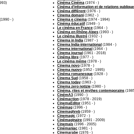
993)
Cinéma Cinéma
(1974 - )
Cinéma d'information et de relations publiqu
Cinéma différent
(1976 - )
Cinema domani
(1962 - )
(1990 - )
Cinema e cinema
(1974 - 1994)
Cinéma éducatif
(1949 - )
Le cinéma en France
(1964 - )
Cinéma en Rhône-Alpes
(1993 - )
Le cinéma illustré
(1932 - )
Cinema in India
(1987 - )
Cinema India-international
(1984 - )
Cinema international
(1964 - )
Cinema journal
(1961 - 2018)
Cinéma libre
(1977 - )
Le cinéma même
(1978 - )
Cinema novo
(1978 - )
Cinema nuovo
(1952 - 1995)
Cinéma romanesque
(1928 - )
Cinema Sud
(1958 - )
Cinema today
(1963 - )
Cinema zero notizie
(1980 - )
Cinéma, rites et mythes contemporains
(1985
CinémA3
(1990 - )
Cinémaction
(1978 - 2019)
CinemaEditor
(1951 - )
Cinémag
(1996 - )
Cinemaghreb
(1959 - )
Cinemagic
(1972 - )
Cinémaginaire
(1991 - 2009)
Cinemais
(1996 - 2005)
Cinémaniac
(1981 - )
Cinemarabe
(1976 - )