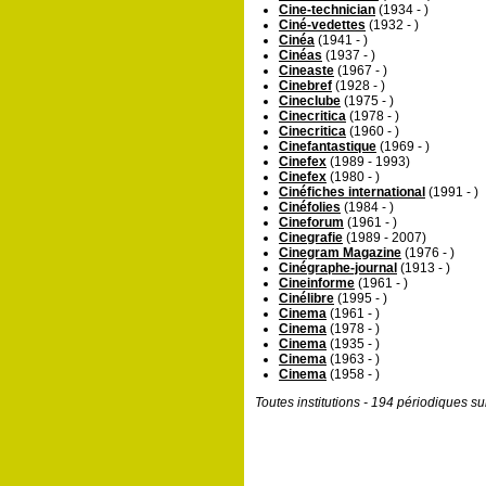
Cine-technician
(1934 - )
Ciné-vedettes
(1932 - )
Cinéa
(1941 - )
Cinéas
(1937 - )
Cineaste
(1967 - )
Cinebref
(1928 - )
Cineclube
(1975 - )
Cinecritica
(1978 - )
Cinecritica
(1960 - )
Cinefantastique
(1969 - )
Cinefex
(1989 - 1993)
Cinefex
(1980 - )
Cinéfiches international
(1991 - )
Cinéfolies
(1984 - )
Cineforum
(1961 - )
Cinegrafie
(1989 - 2007)
Cinegram Magazine
(1976 - )
Cinégraphe-journal
(1913 - )
Cineinforme
(1961 - )
Cinélibre
(1995 - )
Cinema
(1961 - )
Cinema
(1978 - )
Cinema
(1935 - )
Cinema
(1963 - )
Cinema
(1958 - )
Toutes institutions - 194 périodiques s