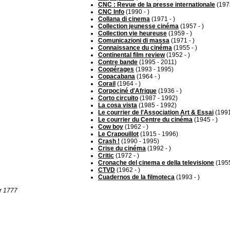
CNC : Revue de la presse internationale
(197
CNC Info
(1990 - )
Collana di cinema
(1971 - )
Collection jeunesse cinéma
(1957 - )
Collection vie heureuse
(1959 - )
Comunicazioni di massa
(1971 - )
Connaissance du cinéma
(1955 - )
Continental film review
(1952 - )
Contre bande
(1995 - 2011)
Coopérages
(1993 - 1995)
Copacabana
(1964 - )
Corail
(1964 - )
Corpociné d'Afrique
(1936 - )
Corto circuito
(1987 - 1992)
La cosa vista
(1985 - 1992)
Le courrier de l'Association Art & Essai
(1991
Le courrier du Centre du cinéma
(1945 - )
Cow boy
(1962 - )
Le Crapouillot
(1915 - 1996)
Crash !
(1990 - 1995)
Crise du cinéma
(1992 - )
Critic
(1972 - )
Cronache del cinema e della televisione
(1955
CTVD
(1962 - )
Cuadernos de la filmoteca
(1993 - )
ur 1777