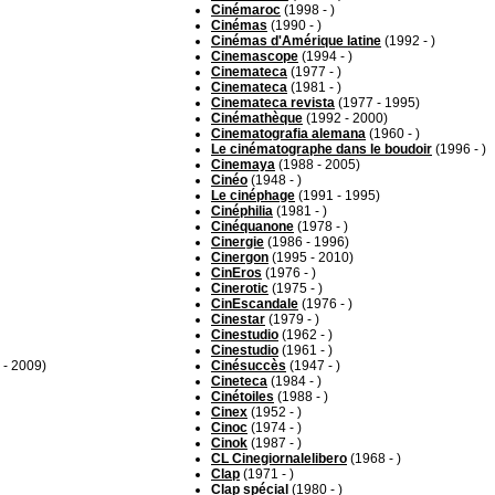
Cinémaroc
(1998 - )
Cinémas
(1990 - )
Cinémas d'Amérique latine
(1992 - )
Cinemascope
(1994 - )
Cinemateca
(1977 - )
Cinemateca
(1981 - )
Cinemateca revista
(1977 - 1995)
Cinémathèque
(1992 - 2000)
Cinematografia alemana
(1960 - )
Le cinématographe dans le boudoir
(1996 - )
Cinemaya
(1988 - 2005)
Cinéo
(1948 - )
Le cinéphage
(1991 - 1995)
Cinéphilia
(1981 - )
Cinéquanone
(1978 - )
Cinergie
(1986 - 1996)
Cinergon
(1995 - 2010)
CinEros
(1976 - )
Cinerotic
(1975 - )
CinEscandale
(1976 - )
Cinestar
(1979 - )
Cinestudio
(1962 - )
Cinestudio
(1961 - )
 - 2009)
Cinésuccès
(1947 - )
Cineteca
(1984 - )
Cinétoiles
(1988 - )
Cinex
(1952 - )
Cinoc
(1974 - )
Cinok
(1987 - )
CL Cinegiornalelibero
(1968 - )
Clap
(1971 - )
Clap spécial
(1980 - )