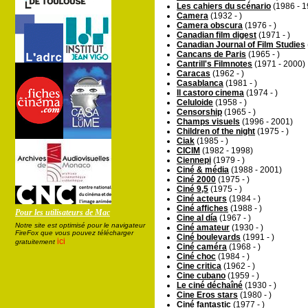
Les cahiers du scénario
(1986 - 1
Camera
(1932 - )
Camera obscura
(1976 - )
Canadian film digest
(1971 - )
Canadian Journal of Film Studies
Cancans de Paris
(1965 - )
Cantrill's Filmnotes
(1971 - 2000)
Caracas
(1962 - )
Casablanca
(1981 - )
Il castoro cinema
(1974 - )
Celuloide
(1958 - )
Censorship
(1965 - )
Champs visuels
(1996 - 2001)
Children of the night
(1975 - )
Ciak
(1985 - )
CICIM
(1982 - 1998)
Ciennepi
(1979 - )
Ciné & média
(1988 - 2001)
Ciné 2000
(1975 - )
Ciné 9,5
(1975 - )
Ciné acteurs
(1984 - )
Ciné affiches
(1988 - )
Pour les utilisateurs de Mac
Cine al día
(1967 - )
Notre site est optimisé pour le navigateur
Ciné amateur
(1930 - )
FireFox que vous pouvez télécharger
Ciné boulevards
(1991 - )
ici
gratuitement
Ciné caméra
(1968 - )
Ciné choc
(1984 - )
Cine critica
(1962 - )
Cine cubano
(1959 - )
Le ciné déchaîné
(1930 - )
Cine Eros stars
(1980 - )
Ciné fantastic
(1977 - )