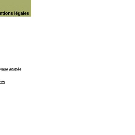
ntions légales
'image animée
res