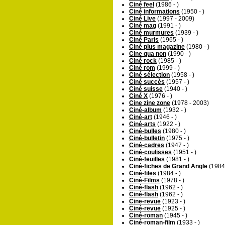
Ciné feel
(1986 - )
Ciné informations
(1950 - )
Ciné Live
(1997 - 2009)
Ciné mag
(1991 - )
Ciné murmures
(1939 - )
Ciné Paris
(1965 - )
Ciné plus magazine
(1980 - )
Cine qua non
(1990 - )
Ciné rock
(1985 - )
Ciné rom
(1999 - )
Ciné sélection
(1958 - )
Ciné succès
(1957 - )
Ciné suisse
(1940 - )
Ciné X
(1976 - )
Cine zine zone
(1978 - 2003)
Ciné-album
(1932 - )
Ciné-art
(1946 - )
Ciné-arts
(1922 - )
Ciné-bulles
(1980 - )
Ciné-bulletin
(1975 - )
Ciné-cadres
(1947 - )
Ciné-coulisses
(1951 - )
Ciné-feuilles
(1981 - )
Ciné-fiches de Grand Angle
(1984
Ciné-files
(1984 - )
Ciné-Films
(1978 - )
Ciné-flash
(1962 - )
Ciné-flash
(1962 - )
Cine-revue
(1923 - )
Ciné-revue
(1925 - )
Ciné-roman
(1945 - )
Ciné-roman-film
(1933 - )