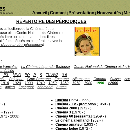
Accueil
Contact
Présentation
Nouveautés
Me
|
|
|
|
RÉPERTOIRE DES PÉRIODIQUES
des collections de la Cinémathèque
ouse et du Centre National du Cinéma et
ès libre ou sur demande. Les titres
 été numérisés en coopération avec la
u répertoire des périodiques)
 :
 française
La Cinémathèque de Toulouse
Centre National du Cinéma et de l
umérisés
JKL
MNO
PQ
R
S
TUVWZ
0-9
talie
Belgique
Grde-Bretagne
Espagne
Allemagne
Canada
Suisse
Aut
1910
1920
1930
1940
1950
1960
1970
1980
1990
>2000
s
Italien
Espagnol
Allemand
Autres
Cinéma
(1954 - 1999)
 - )
Cinéma - T.V - promotion
(1959 - )
Cinéma 2000
(1972 - )
 - 1997)
Cinema 3
(1970 - )
1971 - 2008)
Cinema 60 [sessanta]
(1959 - )
Le cinéma allemand
(1962 - )
Cinema amateur
(1933 - )
Cinéma belge
(1972 - )