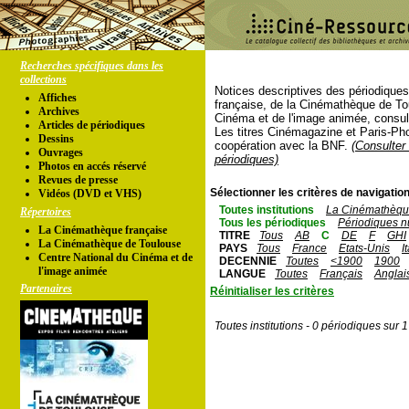
Recherches spécifiques dans les
collections
Notices descriptives des périodique
Affiches
française, de la Cinémathèque de To
Archives
Cinéma et de l'image animée, consul
Articles de périodiques
Les titres Cinémagazine et Paris-Ph
Dessins
coopération avec la BNF.
(Consulter 
Ouvrages
périodiques)
Photos en accés réservé
Revues de presse
Sélectionner les critères de navigation
Vidéos (DVD et VHS)
Toutes institutions
La Cinémathèque
Répertoires
Tous les périodiques
Périodiques n
La Cinémathèque française
TITRE
Tous
AB
C
DE
F
GHI
La Cinémathèque de Toulouse
PAYS
Tous
France
Etats-Unis
I
Centre National du Cinéma et de
DECENNIE
Toutes
<1900
1900
l'image animée
LANGUE
Toutes
Français
Anglai
Partenaires
Réinitialiser les critères
Toutes institutions - 0 périodiques sur 