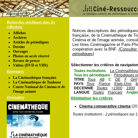
Recherches spécifiques dans les
collections
Notices descriptives des périodique
Affiches
française, de la Cinémathèque de To
Archives
Cinéma et de l'image animée, consul
Articles de périodiques
Les titres Cinémagazine et Paris-Ph
Dessins
coopération avec la BNF.
(Consulter 
Ouvrages
périodiques)
Photos en accés réservé
Revues de presse
Sélectionner les critères de navigation
Vidéos (DVD et VHS)
Toutes institutions
La Cinémathèque
Répertoires
Tous les périodiques
Périodiques n
La Cinémathèque française
TITRE
Tous
AB
C
DE
F
GHI
La Cinémathèque de Toulouse
PAYS
Tous
France
Etats-Unis
I
Centre National du Cinéma et de
DECENNIE
Toutes
<1900
1900
l'image animée
LANGUE
Toutes
Français
Anglai
Partenaires
Réinitialiser les critères
Cinema comparat/ive cinema
(201
Toutes institutions - 2 périodiques sur 