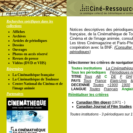
Recherches spécifiques dans les
collections
Notices descriptives des périodique
Affiches
française, de la Cinémathèque de To
Archives
Cinéma et de l'image animée, consul
Articles de périodiques
Les titres Cinémagazine et Paris-Ph
Dessins
coopération avec la BNF.
(Consulter 
Ouvrages
périodiques)
Photos en accés réservé
Revues de presse
Sélectionner les critères de navigation
Vidéos (DVD et VHS)
Toutes institutions
La Cinémathèque
Répertoires
Tous les périodiques
Périodiques n
La Cinémathèque française
TITRE
Tous
AB
C
DE
F
GHI
La Cinémathèque de Toulouse
PAYS
Tous
France
Etats-Unis
I
Centre National du Cinéma et de
DECENNIE
Toutes
<1900
1900
l'image animée
LANGUE
Toutes
Français
Anglai
Partenaires
Réinitialiser les critères
Canadian film digest
(1971 - )
Canadian Journal of Film Studies
Toutes institutions - 3 périodiques sur 