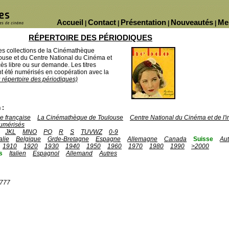
Accueil
Contact
Présentation
Nouveautés
Me
|
|
|
|
RÉPERTOIRE DES PÉRIODIQUES
des collections de la Cinémathèque
ouse et du Centre National du Cinéma et
ès libre ou sur demande. Les titres
 été numérisés en coopération avec la
u répertoire des périodiques)
 :
 française
La Cinémathèque de Toulouse
Centre National du Cinéma et de l
umérisés
JKL
MNO
PQ
R
S
TUVWZ
0-9
talie
Belgique
Grde-Bretagne
Espagne
Allemagne
Canada
Suisse
Aut
1910
1920
1930
1940
1950
1960
1970
1980
1990
>2000
s
Italien
Espagnol
Allemand
Autres
1777