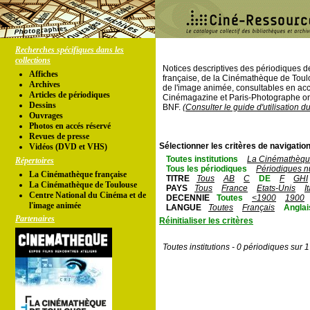
Recherches spécifiques dans les
collections
Notices descriptives des périodiques 
Affiches
française, de la Cinémathèque de Toul
Archives
de l'image animée, consultables en acc
Articles de périodiques
Cinémagazine et Paris-Photographe ont
Dessins
BNF.
(Consulter le guide d'utilisation d
Ouvrages
Photos en accés réservé
Revues de presse
Sélectionner les critères de navigation
Vidéos (DVD et VHS)
Toutes institutions
La Cinémathèque
Répertoires
Tous les périodiques
Périodiques n
La Cinémathèque française
TITRE
Tous
AB
C
DE
F
GHI
La Cinémathèque de Toulouse
PAYS
Tous
France
Etats-Unis
I
Centre National du Cinéma et de
DECENNIE
Toutes
<1900
1900
l'image animée
LANGUE
Toutes
Français
Anglai
Partenaires
Réinitialiser les critères
Toutes institutions - 0 périodiques sur 