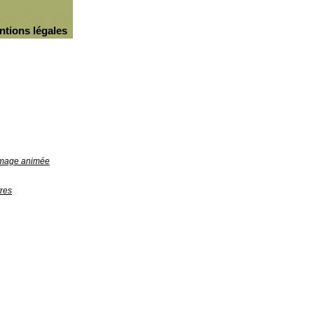
ntions légales
'image animée
res