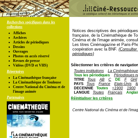
Recherches spécifiques dans les
collections
Notices descriptives des périodique
Affiches
française, de la Cinémathèque de To
Archives
Cinéma et de l'image animée, consul
Articles de périodiques
Les titres Cinémagazine et Paris-Ph
Dessins
coopération avec la BNF.
(Consulter 
Ouvrages
périodiques)
Photos en accés réservé
Revues de presse
Sélectionner les critères de navigation
Vidéos (DVD et VHS)
Toutes institutions
La Cinémathèque 
Répertoires
Tous les périodiques
Périodiques n
La Cinémathèque française
TITRE
Tous
AB
C
DE
F
GHI
La Cinémathèque de Toulouse
PAYS
Tous
France
Etats-Unis
I
Centre National du Cinéma et de
DECENNIE
Toutes
<1900
1900
l'image animée
LANGUE
Toutes
Français
Anglai
Partenaires
Réinitialiser les critères
Centre National du Cinéma et de l'ima