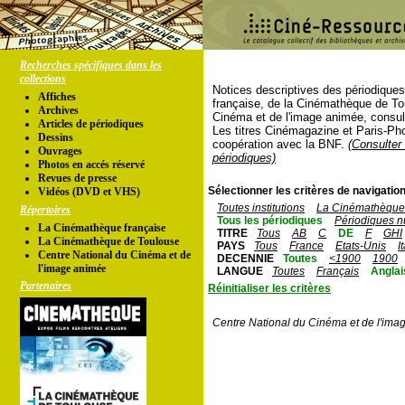
Recherches spécifiques dans les
collections
Notices descriptives des périodique
Affiches
française, de la Cinémathèque de To
Archives
Cinéma et de l'image animée, consul
Articles de périodiques
Les titres Cinémagazine et Paris-Ph
Dessins
coopération avec la BNF.
(Consulter 
Ouvrages
périodiques)
Photos en accés réservé
Revues de presse
Sélectionner les critères de navigation
Vidéos (DVD et VHS)
Toutes institutions
La Cinémathèque 
Répertoires
Tous les périodiques
Périodiques n
La Cinémathèque française
TITRE
Tous
AB
C
DE
F
GHI
La Cinémathèque de Toulouse
PAYS
Tous
France
Etats-Unis
I
Centre National du Cinéma et de
DECENNIE
Toutes
<1900
1900
l'image animée
LANGUE
Toutes
Français
Anglai
Partenaires
Réinitialiser les critères
Centre National du Cinéma et de l'ima