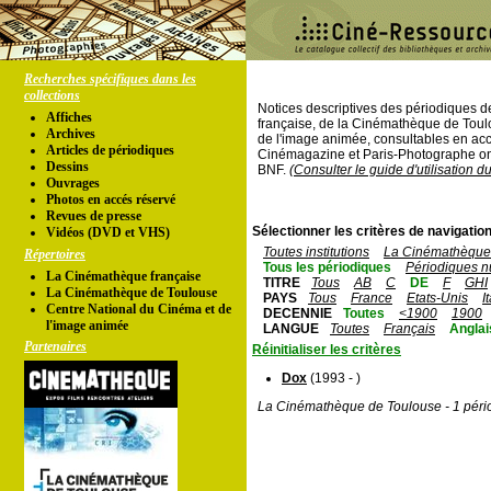
Recherches spécifiques dans les
collections
Notices descriptives des périodiques 
Affiches
française, de la Cinémathèque de Toul
Archives
de l'image animée, consultables en acc
Articles de périodiques
Cinémagazine et Paris-Photographe ont
Dessins
BNF.
(Consulter le guide d'utilisation d
Ouvrages
Photos en accés réservé
Revues de presse
Sélectionner les critères de navigation
Vidéos (DVD et VHS)
Toutes institutions
La Cinémathèque 
Répertoires
Tous les périodiques
Périodiques n
La Cinémathèque française
TITRE
Tous
AB
C
DE
F
GHI
La Cinémathèque de Toulouse
PAYS
Tous
France
Etats-Unis
I
Centre National du Cinéma et de
DECENNIE
Toutes
<1900
1900
l'image animée
LANGUE
Toutes
Français
Anglai
Partenaires
Réinitialiser les critères
Dox
(1993 - )
La Cinémathèque de Toulouse - 1 péri