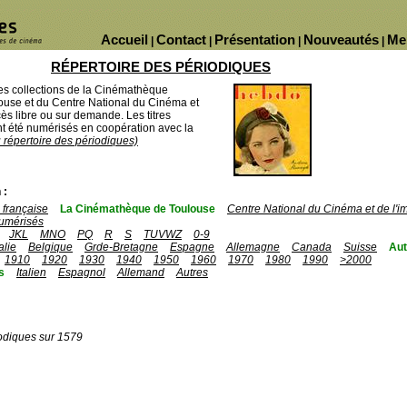
Accueil
Contact
Présentation
Nouveautés
Me
|
|
|
|
RÉPERTOIRE DES PÉRIODIQUES
des collections de la Cinémathèque
ouse et du Centre National du Cinéma et
ès libre ou sur demande. Les titres
 été numérisés en coopération avec la
u répertoire des périodiques)
 :
française
La Cinémathèque de Toulouse
Centre National du Cinéma et de l'
umérisés
JKL
MNO
PQ
R
S
TUVWZ
0-9
talie
Belgique
Grde-Bretagne
Espagne
Allemagne
Canada
Suisse
Aut
1910
1920
1930
1940
1950
1960
1970
1980
1990
>2000
s
Italien
Espagnol
Allemand
Autres
odiques sur 1579