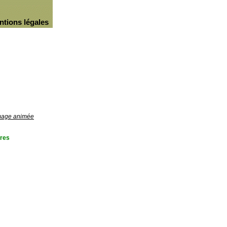
ntions légales
image animée
res