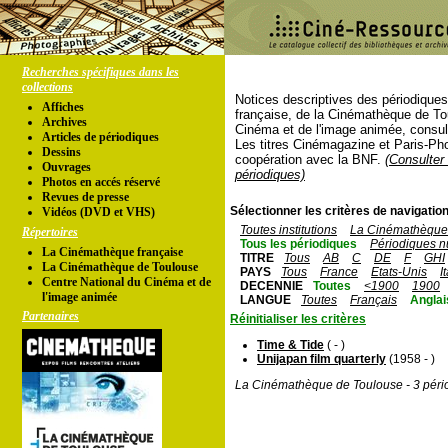
Recherches spécifiques dans les
collections
Notices descriptives des périodique
Affiches
française, de la Cinémathèque de To
Archives
Cinéma et de l'image animée, consul
Articles de périodiques
Les titres Cinémagazine et Paris-Ph
Dessins
coopération avec la BNF.
(Consulter 
Ouvrages
périodiques)
Photos en accés réservé
Revues de presse
Sélectionner les critères de navigation
Vidéos (DVD et VHS)
Toutes institutions
La Cinémathèque 
Répertoires
Tous les périodiques
Périodiques n
La Cinémathèque française
TITRE
Tous
AB
C
DE
F
GHI
La Cinémathèque de Toulouse
PAYS
Tous
France
Etats-Unis
I
Centre National du Cinéma et de
DECENNIE
Toutes
<1900
1900
l'image animée
LANGUE
Toutes
Français
Anglai
Partenaires
Réinitialiser les critères
Time & Tide
( - )
Unijapan film quarterly
(1958 - )
La Cinémathèque de Toulouse - 3 péri