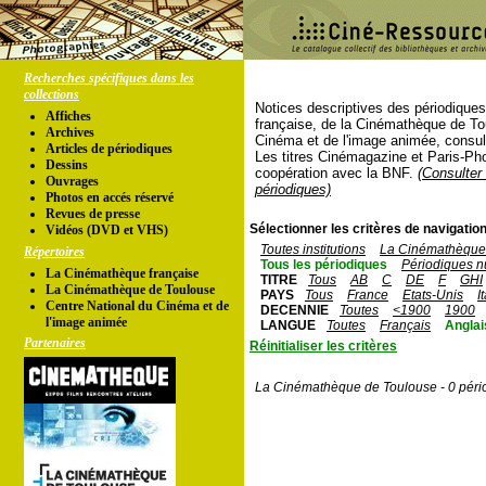
Recherches spécifiques dans les
collections
Notices descriptives des périodique
Affiches
française, de la Cinémathèque de To
Archives
Cinéma et de l'image animée, consul
Articles de périodiques
Les titres Cinémagazine et Paris-Ph
Dessins
coopération avec la BNF.
(Consulter 
Ouvrages
périodiques)
Photos en accés réservé
Revues de presse
Sélectionner les critères de navigation
Vidéos (DVD et VHS)
Toutes institutions
La Cinémathèque 
Répertoires
Tous les périodiques
Périodiques n
La Cinémathèque française
TITRE
Tous
AB
C
DE
F
GHI
La Cinémathèque de Toulouse
PAYS
Tous
France
Etats-Unis
I
Centre National du Cinéma et de
DECENNIE
Toutes
<1900
1900
l'image animée
LANGUE
Toutes
Français
Anglai
Partenaires
Réinitialiser les critères
La Cinémathèque de Toulouse - 0 péri