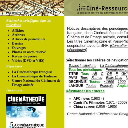
Recherches spécifiques dans les
collections
Notices descriptives des périodique
Affiches
française, de la Cinémathèque de To
Archives
Cinéma et de l'image animée, consul
Articles de périodiques
Les titres Cinémagazine et Paris-Ph
Dessins
coopération avec la BNF.
(Consulter 
Ouvrages
périodiques)
Photos en accés réservé
Revues de presse
Sélectionner les critères de navigation
Vidéos (DVD et VHS)
Toutes institutions
La Cinémathèque 
Répertoires
Tous les périodiques
Périodiques n
La Cinémathèque française
TITRE
Tous
AB
C
DE
F
GHI
La Cinémathèque de Toulouse
PAYS
Tous
France
Etats-Unis
I
Centre National du Cinéma et de
DECENNIE
Toutes
<1900
1900
l'image animée
LANGUE
Toutes
Français
Anglai
Partenaires
Réinitialiser les critères
AFC news
(1983 - )
Cantrill's Filmnotes
(1971 - 2000)
China screen
(1959 - 1985)
Centre National du Cinéma et de l'ima