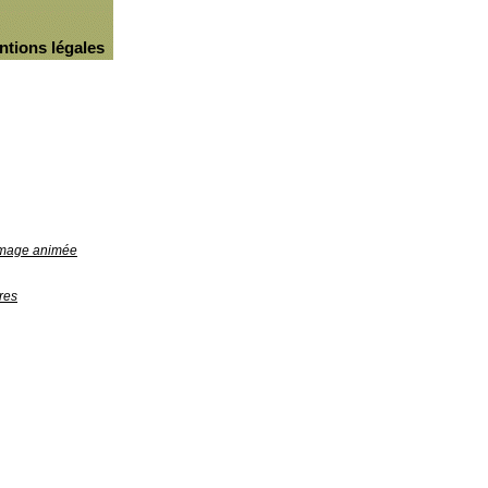
ntions légales
'image animée
res