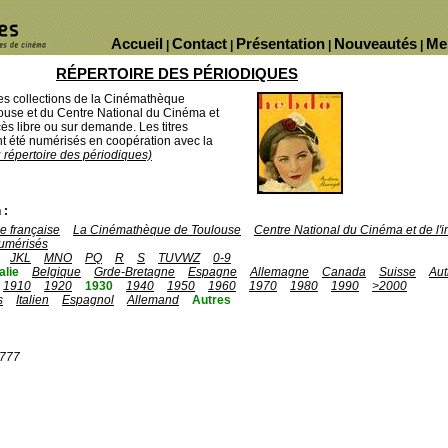
Accueil
Contact
Présentation
Nouveautés
Me
|
|
|
|
RÉPERTOIRE DES PÉRIODIQUES
des collections de la Cinémathèque
ouse et du Centre National du Cinéma et
ès libre ou sur demande. Les titres
 été numérisés en coopération avec la
u répertoire des périodiques)
 :
 française
La Cinémathèque de Toulouse
Centre National du Cinéma et de l
umérisés
JKL
MNO
PQ
R
S
TUVWZ
0-9
talie
Belgique
Grde-Bretagne
Espagne
Allemagne
Canada
Suisse
Aut
1910
1920
1930
1940
1950
1960
1970
1980
1990
>2000
s
Italien
Espagnol
Allemand
Autres
1777