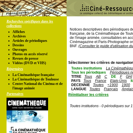
Recherches spécifiques dans les
collections
Notices descriptives des périodiques 
Affiches
française, de la Cinémathèque de Toul
Archives
de l'image animée, consultables en acc
Articles de périodiques
Cinémagazine et Paris-Photographe ont
Dessins
BNF.
(Consulter le guide d'utilisation d
Ouvrages
Photos en accés réservé
Revues de presse
Sélectionner les critères de navigation
Vidéos (DVD et VHS)
Toutes institutions
La Cinémathèque
Répertoires
Tous les périodiques
Périodiques n
La Cinémathèque française
TITRE
Tous
AB
C
DE
F
GHI
La Cinémathèque de Toulouse
PAYS
Tous
France
Etats-Unis
I
Centre National du Cinéma et de
DECENNIE
Toutes
<1900
1900
l'image animée
LANGUE
Toutes
Français
Anglai
Partenaires
Réinitialiser les critères
Toutes institutions - 0 périodiques sur 