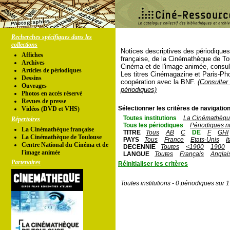
Recherches spécifiques dans les
collections
Notices descriptives des périodique
Affiches
française, de la Cinémathèque de To
Archives
Cinéma et de l'image animée, consul
Articles de périodiques
Les titres Cinémagazine et Paris-Ph
Dessins
coopération avec la BNF.
(Consulter 
Ouvrages
périodiques)
Photos en accés réservé
Revues de presse
Sélectionner les critères de navigation
Vidéos (DVD et VHS)
Toutes institutions
La Cinémathèque
Répertoires
Tous les périodiques
Périodiques n
La Cinémathèque française
TITRE
Tous
AB
C
DE
F
GHI
La Cinémathèque de Toulouse
PAYS
Tous
France
Etats-Unis
I
Centre National du Cinéma et de
DECENNIE
Toutes
<1900
1900
l'image animée
LANGUE
Toutes
Français
Anglai
Partenaires
Réinitialiser les critères
Toutes institutions - 0 périodiques sur 