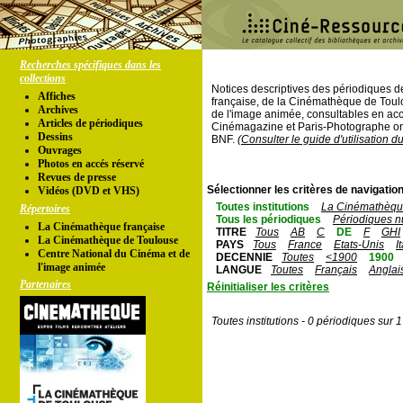
Recherches spécifiques dans les
collections
Notices descriptives des périodiques 
Affiches
française, de la Cinémathèque de Toul
Archives
de l'image animée, consultables en acc
Articles de périodiques
Cinémagazine et Paris-Photographe ont
Dessins
BNF.
(Consulter le guide d'utilisation d
Ouvrages
Photos en accés réservé
Revues de presse
Sélectionner les critères de navigation
Vidéos (DVD et VHS)
Toutes institutions
La Cinémathèque
Répertoires
Tous les périodiques
Périodiques n
La Cinémathèque française
TITRE
Tous
AB
C
DE
F
GHI
La Cinémathèque de Toulouse
PAYS
Tous
France
Etats-Unis
I
Centre National du Cinéma et de
DECENNIE
Toutes
<1900
1900
l'image animée
LANGUE
Toutes
Français
Anglai
Partenaires
Réinitialiser les critères
Toutes institutions - 0 périodiques sur 