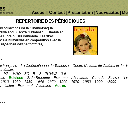
Accueil
Contact
Présentation
Nouveautés
Me
|
|
|
|
RÉPERTOIRE DES PÉRIODIQUES
des collections de la Cinémathèque
ouse et du Centre National du Cinéma et
ès libre ou sur demande. Les titres
 été numérisés en coopération avec la
u répertoire des périodiques)
 :
 française
La Cinémathèque de Toulouse
Centre National du Cinéma et de l
umérisés
JKL
MNO
PQ
R
S
TUVWZ
0-9
talie
Belgique
Grde-Bretagne
Espagne
Allemagne
Canada
Suisse
Aut
1910
1920
1930
1940
1950
1960
1970
1980
1990
>2000
s
Italien
Espagnol
Allemand
Autres
1777