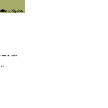
ntions légales
'image animée
res