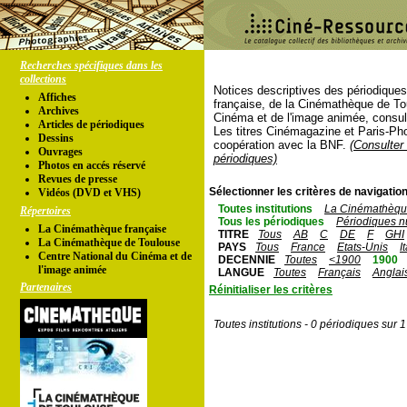
Recherches spécifiques dans les
collections
Notices descriptives des périodique
Affiches
française, de la Cinémathèque de To
Archives
Cinéma et de l'image animée, consul
Articles de périodiques
Les titres Cinémagazine et Paris-Ph
Dessins
coopération avec la BNF.
(Consulter 
Ouvrages
périodiques)
Photos en accés réservé
Revues de presse
Sélectionner les critères de navigation
Vidéos (DVD et VHS)
Toutes institutions
La Cinémathèque
Répertoires
Tous les périodiques
Périodiques n
La Cinémathèque française
TITRE
Tous
AB
C
DE
F
GHI
La Cinémathèque de Toulouse
PAYS
Tous
France
Etats-Unis
I
Centre National du Cinéma et de
DECENNIE
Toutes
<1900
1900
l'image animée
LANGUE
Toutes
Français
Anglai
Partenaires
Réinitialiser les critères
Toutes institutions - 0 périodiques sur 