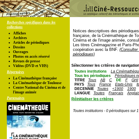
Recherches spécifiques dans les
collections
Notices descriptives des périodique
Affiches
française, de la Cinémathèque de To
Archives
Cinéma et de l'image animée, consul
Articles de périodiques
Les titres Cinémagazine et Paris-Ph
Dessins
coopération avec la BNF.
(Consulter 
Ouvrages
périodiques)
Photos en accés réservé
Revues de presse
Sélectionner les critères de navigation
Vidéos (DVD et VHS)
Toutes institutions
La Cinémathèque
Répertoires
Tous les périodiques
Périodiques n
La Cinémathèque française
TITRE
Tous
AB
C
DE
F
GHI
La Cinémathèque de Toulouse
PAYS
Tous
France
Etats-Unis
I
Centre National du Cinéma et de
DECENNIE
Toutes
<1900
1900
l'image animée
LANGUE
Toutes
Français
Anglai
Partenaires
Réinitialiser les critères
Toutes institutions - 0 périodiques sur 