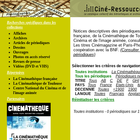
Recherches spécifiques dans les
collections
Notices descriptives des périodique
Affiches
française, de la Cinémathèque de To
Archives
Cinéma et de l'image animée, consul
Articles de périodiques
Les titres Cinémagazine et Paris-Ph
Dessins
coopération avec la BNF.
(Consulter 
Ouvrages
périodiques)
Photos en accés réservé
Revues de presse
Sélectionner les critères de navigation
Vidéos (DVD et VHS)
Toutes institutions
La Cinémathèque
Répertoires
Tous les périodiques
Périodiques n
La Cinémathèque française
TITRE
Tous
AB
C
DE
F
GHI
La Cinémathèque de Toulouse
PAYS
Tous
France
Etats-Unis
I
Centre National du Cinéma et de
DECENNIE
Toutes
<1900
1900
l'image animée
LANGUE
Toutes
Français
Anglai
Partenaires
Réinitialiser les critères
Toutes institutions - 0 périodiques sur 