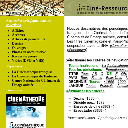
Recherches spécifiques dans les
collections
Notices descriptives des périodique
Affiches
française, de la Cinémathèque de To
Archives
Cinéma et de l'image animée, consul
Articles de périodiques
Les titres Cinémagazine et Paris-Ph
Dessins
coopération avec la BNF.
(Consulter 
Ouvrages
périodiques)
Photos en accés réservé
Revues de presse
Sélectionner les critères de navigation
Vidéos (DVD et VHS)
Toutes institutions
La Cinémathèque
Répertoires
Tous les périodiques
Périodiques n
La Cinémathèque française
TITRE
Tous
AB
C
DE
F
GHI
La Cinémathèque de Toulouse
PAYS
Tous
France
Etats-Unis
I
Centre National du Cinéma et de
DECENNIE
Toutes
<1900
1900
l'image animée
LANGUE
Toutes
Français
Anglai
Partenaires
Réinitialiser les critères
Dezine
(1990 - )
Dirigido por...
(1972 - )
Enseyos de cine
(1963 - )
Espectador
(1959 - )
Toutes institutions - 7 périodiques sur 