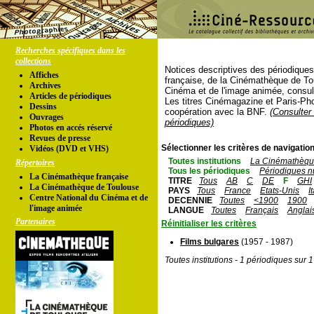
Recherches spécifiques dans les
collections
Notices descriptives des périodique
Affiches
française, de la Cinémathèque de To
Archives
Cinéma et de l'image animée, consul
Articles de périodiques
Les titres Cinémagazine et Paris-Ph
Dessins
coopération avec la BNF.
(Consulter 
Ouvrages
périodiques)
Photos en accés réservé
Revues de presse
Sélectionner les critères de navigation
Vidéos (DVD et VHS)
Toutes institutions
La Cinémathèque
Répertoires
Tous les périodiques
Périodiques n
La Cinémathèque française
TITRE
Tous
AB
C
DE
F
GHI
La Cinémathèque de Toulouse
PAYS
Tous
France
Etats-Unis
I
Centre National du Cinéma et de
DECENNIE
Toutes
<1900
1900
l'image animée
LANGUE
Toutes
Français
Anglai
Partenaires
Réinitialiser les critères
Films bulgares
(1957 - 1987)
Toutes institutions - 1 périodiques sur 