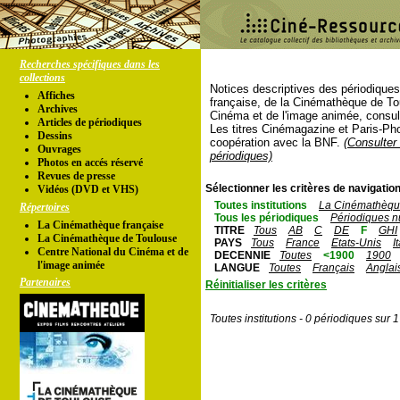
Recherches spécifiques dans les
collections
Notices descriptives des périodique
Affiches
française, de la Cinémathèque de To
Archives
Cinéma et de l'image animée, consul
Articles de périodiques
Les titres Cinémagazine et Paris-Ph
Dessins
coopération avec la BNF.
(Consulter 
Ouvrages
périodiques)
Photos en accés réservé
Revues de presse
Sélectionner les critères de navigation
Vidéos (DVD et VHS)
Toutes institutions
La Cinémathèque
Répertoires
Tous les périodiques
Périodiques n
La Cinémathèque française
TITRE
Tous
AB
C
DE
F
GHI
La Cinémathèque de Toulouse
PAYS
Tous
France
Etats-Unis
I
Centre National du Cinéma et de
DECENNIE
Toutes
<1900
1900
l'image animée
LANGUE
Toutes
Français
Anglai
Partenaires
Réinitialiser les critères
Toutes institutions - 0 périodiques sur 