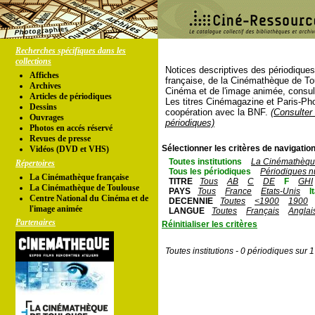
Recherches spécifiques dans les
collections
Notices descriptives des périodique
Affiches
française, de la Cinémathèque de To
Archives
Cinéma et de l'image animée, consul
Articles de périodiques
Les titres Cinémagazine et Paris-Ph
Dessins
coopération avec la BNF.
(Consulter 
Ouvrages
périodiques)
Photos en accés réservé
Revues de presse
Sélectionner les critères de navigation
Vidéos (DVD et VHS)
Toutes institutions
La Cinémathèque
Répertoires
Tous les périodiques
Périodiques n
La Cinémathèque française
TITRE
Tous
AB
C
DE
F
GHI
La Cinémathèque de Toulouse
PAYS
Tous
France
Etats-Unis
I
Centre National du Cinéma et de
DECENNIE
Toutes
<1900
1900
l'image animée
LANGUE
Toutes
Français
Anglai
Partenaires
Réinitialiser les critères
Toutes institutions - 0 périodiques sur 