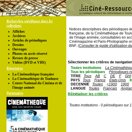
Recherches spécifiques dans les
collections
Notices descriptives des périodiques 
Affiches
française, de la Cinémathèque de Toul
Archives
de l'image animée, consultables en acc
Articles de périodiques
Cinémagazine et Paris-Photographe ont
Dessins
BNF.
(Consulter le guide d'utilisation d
Ouvrages
Photos en accés réservé
Revues de presse
Sélectionner les critères de navigation
Vidéos (DVD et VHS)
Toutes institutions
La Cinémathèque
Répertoires
Tous les périodiques
Périodiques n
La Cinémathèque française
TITRE
Tous
AB
C
DE
F
GHI
La Cinémathèque de Toulouse
PAYS
Tous
France
Etats-Unis
I
Centre National du Cinéma et de
DECENNIE
Toutes
<1900
1900
l'image animée
LANGUE
Toutes
Français
Anglai
Partenaires
Réinitialiser les critères
Toutes institutions - 0 périodiques sur 