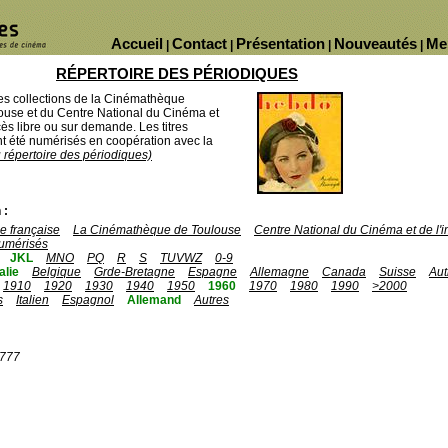
Accueil
Contact
Présentation
Nouveautés
Me
|
|
|
|
RÉPERTOIRE DES PÉRIODIQUES
des collections de la Cinémathèque
ouse et du Centre National du Cinéma et
ès libre ou sur demande. Les titres
 été numérisés en coopération avec la
u répertoire des périodiques)
 :
 française
La Cinémathèque de Toulouse
Centre National du Cinéma et de l
umérisés
JKL
MNO
PQ
R
S
TUVWZ
0-9
talie
Belgique
Grde-Bretagne
Espagne
Allemagne
Canada
Suisse
Aut
1910
1920
1930
1940
1950
1960
1970
1980
1990
>2000
s
Italien
Espagnol
Allemand
Autres
1777