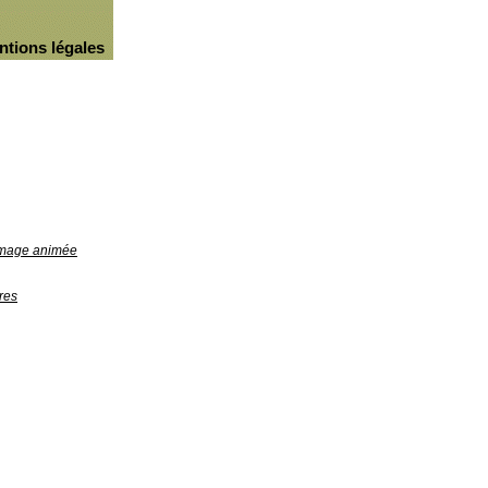
ntions légales
'image animée
res