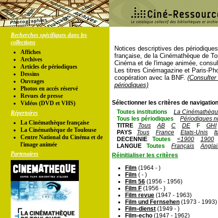
Recherches spécifiques dans les
collections
Notices descriptives des périodique
Affiches
française, de la Cinémathèque de To
Archives
Cinéma et de l'image animée, consul
Articles de périodiques
Les titres Cinémagazine et Paris-Ph
Dessins
coopération avec la BNF.
(Consulter 
Ouvrages
périodiques)
Photos en accés réservé
Revues de presse
Sélectionner les critères de navigation
Vidéos (DVD et VHS)
Toutes institutions
La Cinémathèque
Répertoires
Tous les périodiques
Périodiques n
La Cinémathèque française
TITRE
Tous
AB
C
DE
F
GHI
La Cinémathèque de Toulouse
PAYS
Tous
France
Etats-Unis
I
Centre National du Cinéma et de
DECENNIE
Toutes
<1900
1900
l'image animée
LANGUE
Toutes
Français
Anglai
Partenaires
Réinitialiser les critères
Film
(1964 - )
Film
( - )
Film 56
(1956 - 1956)
Film F
(1956 - )
Film revue
(1947 - 1963)
Film und Fernsehen
(1973 - 1993)
Film-dienst
(1949 - )
Film-echo
(1947 - 1962)