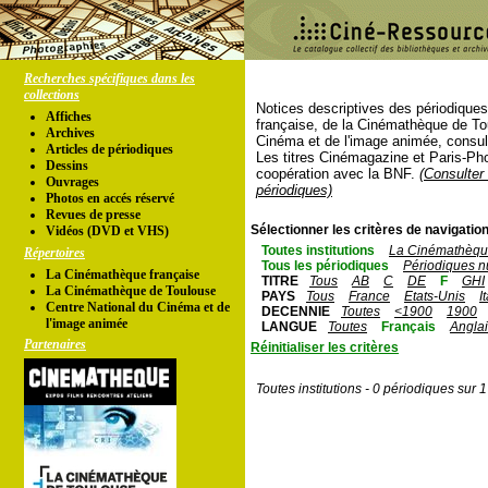
Recherches spécifiques dans les
collections
Notices descriptives des périodique
Affiches
française, de la Cinémathèque de To
Archives
Cinéma et de l'image animée, consul
Articles de périodiques
Les titres Cinémagazine et Paris-Ph
Dessins
coopération avec la BNF.
(Consulter 
Ouvrages
périodiques)
Photos en accés réservé
Revues de presse
Sélectionner les critères de navigation
Vidéos (DVD et VHS)
Toutes institutions
La Cinémathèque
Répertoires
Tous les périodiques
Périodiques n
La Cinémathèque française
TITRE
Tous
AB
C
DE
F
GHI
La Cinémathèque de Toulouse
PAYS
Tous
France
Etats-Unis
I
Centre National du Cinéma et de
DECENNIE
Toutes
<1900
1900
l'image animée
LANGUE
Toutes
Français
Angla
Partenaires
Réinitialiser les critères
Toutes institutions - 0 périodiques sur 