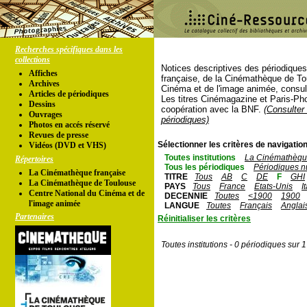
Recherches spécifiques dans les
collections
Notices descriptives des périodique
Affiches
française, de la Cinémathèque de To
Archives
Cinéma et de l'image animée, consul
Articles de périodiques
Les titres Cinémagazine et Paris-Ph
Dessins
coopération avec la BNF.
(Consulter 
Ouvrages
périodiques)
Photos en accés réservé
Revues de presse
Sélectionner les critères de navigation
Vidéos (DVD et VHS)
Toutes institutions
La Cinémathèque
Répertoires
Tous les périodiques
Périodiques n
La Cinémathèque française
TITRE
Tous
AB
C
DE
F
GHI
La Cinémathèque de Toulouse
PAYS
Tous
France
Etats-Unis
I
Centre National du Cinéma et de
DECENNIE
Toutes
<1900
1900
l'image animée
LANGUE
Toutes
Français
Anglai
Partenaires
Réinitialiser les critères
Toutes institutions - 0 périodiques sur 