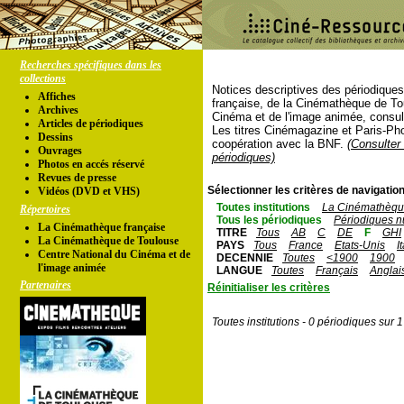
Recherches spécifiques dans les
collections
Notices descriptives des périodique
Affiches
française, de la Cinémathèque de To
Archives
Cinéma et de l'image animée, consul
Articles de périodiques
Les titres Cinémagazine et Paris-Ph
Dessins
coopération avec la BNF.
(Consulter 
Ouvrages
périodiques)
Photos en accés réservé
Revues de presse
Sélectionner les critères de navigation
Vidéos (DVD et VHS)
Toutes institutions
La Cinémathèque
Répertoires
Tous les périodiques
Périodiques n
La Cinémathèque française
TITRE
Tous
AB
C
DE
F
GHI
La Cinémathèque de Toulouse
PAYS
Tous
France
Etats-Unis
I
Centre National du Cinéma et de
DECENNIE
Toutes
<1900
1900
l'image animée
LANGUE
Toutes
Français
Anglai
Partenaires
Réinitialiser les critères
Toutes institutions - 0 périodiques sur 