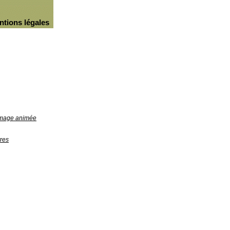
ntions légales
'image animée
res