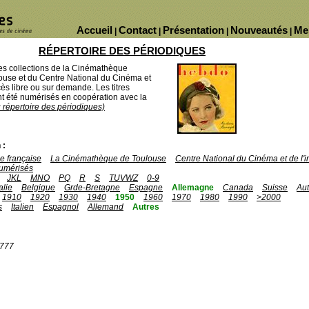
Accueil
Contact
Présentation
Nouveautés
Me
|
|
|
|
RÉPERTOIRE DES PÉRIODIQUES
des collections de la Cinémathèque
ouse et du Centre National du Cinéma et
ès libre ou sur demande. Les titres
 été numérisés en coopération avec la
u répertoire des périodiques)
 :
 française
La Cinémathèque de Toulouse
Centre National du Cinéma et de l
umérisés
JKL
MNO
PQ
R
S
TUVWZ
0-9
talie
Belgique
Grde-Bretagne
Espagne
Allemagne
Canada
Suisse
Aut
1910
1920
1930
1940
1950
1960
1970
1980
1990
>2000
s
Italien
Espagnol
Allemand
Autres
1777