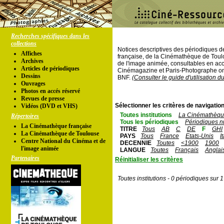
Recherches spécifiques dans les
collections
Notices descriptives des périodiques 
Affiches
française, de la Cinémathèque de Toul
Archives
de l'image animée, consultables en acc
Articles de périodiques
Cinémagazine et Paris-Photographe ont
Dessins
BNF.
(Consulter le guide d'utilisation d
Ouvrages
Photos en accés réservé
Revues de presse
Sélectionner les critères de navigation
Vidéos (DVD et VHS)
Toutes institutions
La Cinémathèque
Répertoires
Tous les périodiques
Périodiques n
La Cinémathèque française
TITRE
Tous
AB
C
DE
F
GHI
La Cinémathèque de Toulouse
PAYS
Tous
France
Etats-Unis
I
Centre National du Cinéma et de
DECENNIE
Toutes
<1900
1900
l'image animée
LANGUE
Toutes
Français
Anglai
Partenaires
Réinitialiser les critères
Toutes institutions - 0 périodiques sur 