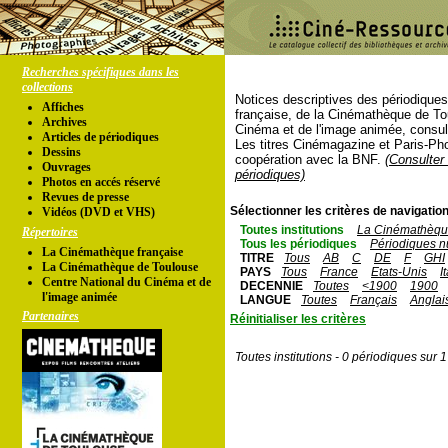
Recherches spécifiques dans les
collections
Notices descriptives des périodique
Affiches
française, de la Cinémathèque de To
Archives
Cinéma et de l'image animée, consul
Articles de périodiques
Les titres Cinémagazine et Paris-Ph
Dessins
coopération avec la BNF.
(Consulter 
Ouvrages
périodiques)
Photos en accés réservé
Revues de presse
Sélectionner les critères de navigation
Vidéos (DVD et VHS)
Toutes institutions
La Cinémathèque
Répertoires
Tous les périodiques
Périodiques n
La Cinémathèque française
TITRE
Tous
AB
C
DE
F
GHI
La Cinémathèque de Toulouse
PAYS
Tous
France
Etats-Unis
I
Centre National du Cinéma et de
DECENNIE
Toutes
<1900
1900
l'image animée
LANGUE
Toutes
Français
Anglai
Partenaires
Réinitialiser les critères
Toutes institutions - 0 périodiques sur 