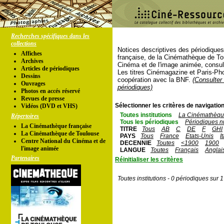
Recherches spécifiques dans les
collections
Notices descriptives des périodique
Affiches
française, de la Cinémathèque de To
Archives
Cinéma et de l'image animée, consul
Articles de périodiques
Les titres Cinémagazine et Paris-Ph
Dessins
coopération avec la BNF.
(Consulter 
Ouvrages
périodiques)
Photos en accés réservé
Revues de presse
Sélectionner les critères de navigation
Vidéos (DVD et VHS)
Toutes institutions
La Cinémathèque
Répertoires
Tous les périodiques
Périodiques n
La Cinémathèque française
TITRE
Tous
AB
C
DE
F
GHI
La Cinémathèque de Toulouse
PAYS
Tous
France
Etats-Unis
I
Centre National du Cinéma et de
DECENNIE
Toutes
<1900
1900
l'image animée
LANGUE
Toutes
Français
Anglai
Partenaires
Réinitialiser les critères
Toutes institutions - 0 périodiques sur 