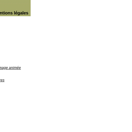
ntions légales
'image animée
res