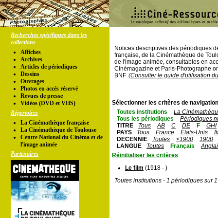
Recherches spécifiques dans les
collections
Notices descriptives des périodiques 
Affiches
française, de la Cinémathèque de Toul
Archives
de l'image animée, consultables en acc
Articles de périodiques
Cinémagazine et Paris-Photographe ont
Dessins
BNF.
(Consulter le guide d'utilisation d
Ouvrages
Photos en accés réservé
Revues de presse
Sélectionner les critères de navigation
Vidéos (DVD et VHS)
Toutes institutions
La Cinémathèque
Répertoires
Tous les périodiques
Périodiques n
La Cinémathèque française
TITRE
Tous
AB
C
DE
F
GHI
La Cinémathèque de Toulouse
PAYS
Tous
France
Etats-Unis
I
Centre National du Cinéma et de
DECENNIE
Toutes
<1900
1900
l'image animée
LANGUE
Toutes
Français
Angla
Partenaires
Réinitialiser les critères
Le film
(1918 - )
Toutes institutions - 1 périodiques sur 