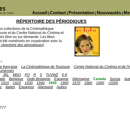
Accueil
Contact
Présentation
Nouveautés
Me
|
|
|
|
RÉPERTOIRE DES PÉRIODIQUES
des collections de la Cinémathèque
ouse et du Centre National du Cinéma et
ès libre ou sur demande. Les titres
 été numérisés en coopération avec la
u répertoire des périodiques)
 :
 française
La Cinémathèque de Toulouse
Centre National du Cinéma et de l
umérisés
JKL
MNO
PQ
R
S
TUVWZ
0-9
talie
Belgique
Grde-Bretagne
Espagne
Allemagne
Canada
Suisse
Aut
1910
1920
1930
1940
1950
1960
1970
1980
1990
>2000
is
Italien
Espagnol
Allemand
Autres
1777