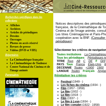
Recherches spécifiques dans les
collections
Notices descriptives des périodique
Affiches
française, de la Cinémathèque de To
Archives
Cinéma et de l'image animée, consul
Articles de périodiques
Les titres Cinémagazine et Paris-Ph
Dessins
coopération avec la BNF.
(Consulter 
Ouvrages
périodiques)
Photos en accés réservé
Revues de presse
Sélectionner les critères de navigation
Vidéos (DVD et VHS)
Toutes institutions
La Cinémathèque
Répertoires
Tous les périodiques
Périodiques n
La Cinémathèque française
TITRE
Tous
AB
C
DE
F
GHI
La Cinémathèque de Toulouse
PAYS
Tous
France
Etats-Unis
I
Centre National du Cinéma et de
DECENNIE
Toutes
<1900
1900
l'image animée
LANGUE
Toutes
Français
Angla
Partenaires
Réinitialiser les critères
Festival
(1949 - )
Les fiches du cinéma
(1934 - )
Film
(1957 - 1958)
Le film
(1932 - )
Le film
(1918 - )
Film
(1937 - )
Le film à Lyon
(1934 - )
Le film complet
(1922 - 1958)