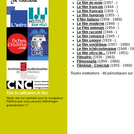
Le film du mois
(1957 - )
Le film français
(1944 - )
Le film français
(1926 - )
Le film hongrois
(1955 - )
Il film italiano
(1958 - 1960)
Le film moderne
(1946 - )
Le Film polonais
(1954 - )
Le film raconté
(1946 - )
Le film romancé
(1945 - )
Le film sonore
(1929 - )
Le film soviétique
(1957 - 1990)
Le film tchécoslovaque
(1948 - 1
Le film vécu de...
(1949 - 1951)
Filmafric
(1936 - 1963)
Filmespaña
(1959 - 1968)
Filmklub - Cinéclub
(1955 - 1960)
Toutes institutions - 48 périodiques su
Pour les utilisateurs de Mac
Notre site est optimisé pour le navigateur
FireFox que vous pouvez télécharger
ici
gratuitement