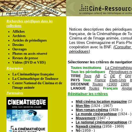
Recherches spécifiques dans les
collections
Notices descriptives des périodique
Affiches
française, de la Cinémathèque de To
Archives
Cinéma et de l'image animée, consul
Articles de périodiques
Les titres Cinémagazine et Paris-Ph
Dessins
coopération avec la BNF.
(Consulter 
Ouvrages
périodiques)
Photos en accés réservé
Revues de presse
Sélectionner les critères de navigation
Vidéos (DVD et VHS)
Toutes institutions
La Cinémathèque
Répertoires
Tous les périodiques
Périodiques n
La Cinémathèque française
TITRE
Tous
AB
C
DE
F
GHI
La Cinémathèque de Toulouse
PAYS
Tous
France
Etats-Unis
I
Centre National du Cinéma et de
DECENNIE
Toutes
<1900
1900
l'image animée
LANGUE
Toutes
Français
Angla
Partenaires
Réinitialiser les critères
Midi cinéma location magazine
(19
Mon film
(1924 - 1967)
Mon roman-cinéma
(1928 - )
Le monde cinégraphique
(1924 - )
Mouvement
(1947 - )
Le national cinématographique
(1
Nawadi cinéma
(1958 - 1969)
Nô
(1959 - )