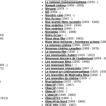
Le national cinématographique
(1932 - )
Nawadi cinéma
(1958 - 1969)
Nirvana
(1978 - )
Nô
(1959 - )
Norafric-ciné
(1941 - )
Nos écrans
(1947 - )
Nos grands films racontés
(1944 - 1946)
Nos vedettes
(1918 - 1934)
Nos vedettes
(1944 - )
Nostalgia
(1981 - 1988)
83)
Notre écran
( - )
94)
Nous deux film
(1955 - 1963)
Nous deux présente : Aventures actions
(196
Le nouveau cinéma
(1999 - 2000)
Nouveau cinéma canadien
(1968 - 1978)
Le nouveau film
(1938 - )
Les nouveautés Aubert
(1920 - 1922)
Nouveaux dossiers de l'audiovisuel
(2004 - 2
Les nouveaux films
(1945 - 1946)
45 - )
Les nouveaux films
( - )
71)
Les nouveaux romancinés
(1947 - )
Le nouvel art cinématographique
(1925 - 193
Les nouvelles de Mabrouka films
(1950 - )
Les nouvelles du cinéma
(1929 - )
)
Nyarlathotep
(1970 - 1975)
Objectif
(1960 - 1967)
Objectif
(1968 - )
Objectif
(1955 - )
L'objectif
(1948 - 1960)
 1913)
Objectif 9,5
(1989 - )
Objectif du Nord
(1958 - 1960)
OCIC Info
(1980 - 1987)