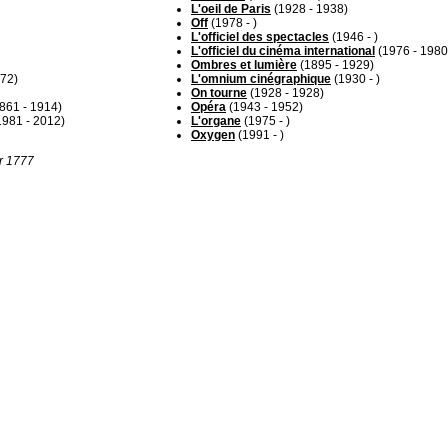
L'oeil de Paris
(1928 - 1938)
Off
(1978 - )
L'officiel des spectacles
(1946 - )
L'officiel du cinéma international
(1976 - 1980
Ombres et lumière
(1895 - 1929)
972)
L'omnium cinégraphique
(1930 - )
On tourne
(1928 - 1928)
861 - 1914)
Opéra
(1943 - 1952)
981 - 2012)
L'organe
(1975 - )
Oxygen
(1991 - )
ur 1777