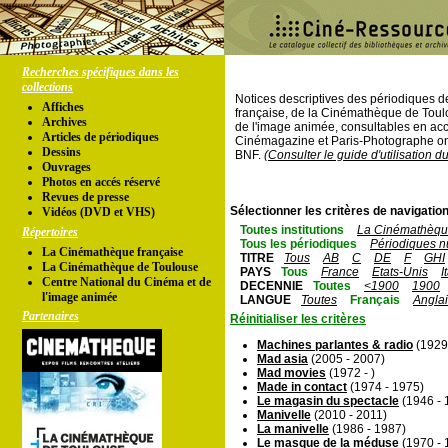
Recherches spécifiques dans les
collections
Notices descriptives des périodiques 
Affiches
française, de la Cinémathèque de Toul
Archives
de l'image animée, consultables en acc
Articles de périodiques
Cinémagazine et Paris-Photographe ont
Dessins
BNF.
(Consulter le guide d'utilisation d
Ouvrages
Photos en accés réservé
Revues de presse
Sélectionner les critères de navigation
Vidéos (DVD et VHS)
Toutes institutions
La Cinémathèque
Répertoires
Tous les périodiques
Périodiques n
La Cinémathèque française
TITRE
Tous
AB
C
DE
F
GHI
La Cinémathèque de Toulouse
PAYS
Tous
France
Etats-Unis
I
Centre National du Cinéma et de
DECENNIE
Toutes
<1900
1900
l'image animée
LANGUE
Toutes
Français
Angla
Partenaires
Réinitialiser les critères
Machines parlantes & radio
(1929
Mad asia
(2005 - 2007)
Mad movies
(1972 - )
Made in contact
(1974 - 1975)
Le magasin du spectacle
(1946 - 
Manivelle
(2010 - 2011)
La manivelle
(1986 - 1987)
Le masque de la méduse
(1970 - 