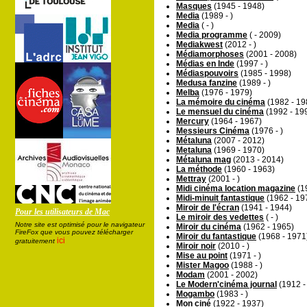
Masques
(1945 - 1948)
Media
(1989 - )
Media
( - )
Media programme
( - 2009)
Mediakwest
(2012 - )
Médiamorphoses
(2001 - 2008)
Médias en Inde
(1997 - )
Médiaspouvoirs
(1985 - 1998)
Medusa fanzine
(1989 - )
Melba
(1976 - 1979)
La mémoire du cinéma
(1982 - 19
Le mensuel du cinéma
(1992 - 19
Mercury
(1964 - 1967)
Messieurs Cinéma
(1976 - )
Métaluna
(2007 - 2012)
Metaluna
(1969 - 1970)
Métaluna mag
(2013 - 2014)
La méthode
(1960 - 1963)
Mettray
(2001 - )
Midi cinéma location magazine
(19
Midi-minuit fantastique
(1962 - 19
Miroir de l'écran
(1941 - 1944)
Pour les utilisateurs de Mac
Le miroir des vedettes
( - )
Notre site est optimisé pour le navigateur
Miroir du cinéma
(1962 - 1965)
FireFox que vous pouvez télécharger
Miroir du fantastique
(1968 - 1971
ici
gratuitement
Miroir noir
(2010 - )
Mise au point
(1971 - )
Mister Magoo
(1988 - )
Modam
(2001 - 2002)
Le Modern'cinéma journal
(1912 -
Mogambo
(1983 - )
Mon ciné
(1922 - 1937)