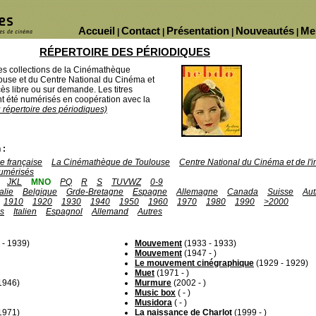
Accueil
Contact
Présentation
Nouveautés
Me
|
|
|
|
RÉPERTOIRE DES PÉRIODIQUES
des collections de la Cinémathèque
ouse et du Centre National du Cinéma et
ès libre ou sur demande. Les titres
 été numérisés en coopération avec la
u répertoire des périodiques)
 :
 française
La Cinémathèque de Toulouse
Centre National du Cinéma et de l
umérisés
JKL
MNO
PQ
R
S
TUVWZ
0-9
talie
Belgique
Grde-Bretagne
Espagne
Allemagne
Canada
Suisse
Aut
1910
1920
1930
1940
1950
1960
1970
1980
1990
>2000
is
Italien
Espagnol
Allemand
Autres
 - 1939)
Mouvement
(1933 - 1933)
Mouvement
(1947 - )
Le mouvement cinégraphique
(1929 - 1929)
Muet
(1971 - )
1946)
Murmure
(2002 - )
Music box
( - )
Musidora
( - )
1971)
La naissance de Charlot
(1999 - )