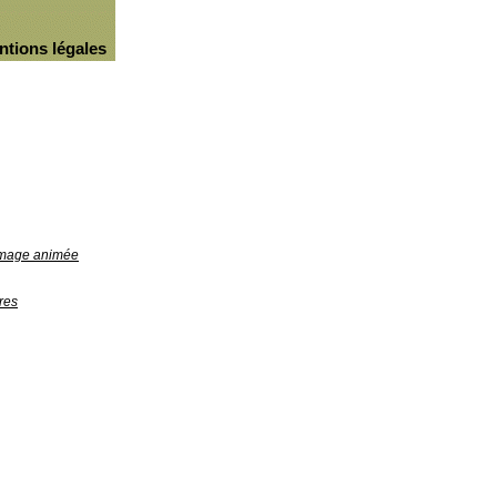
ntions légales
'image animée
res