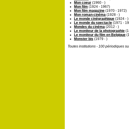
Mon coeur
(1960 - )
Mon film
(1924 - 1967)
Mon film magazine
(1970 - 1972)
Mon roman-cinéma
(1928 - )
Le monde cinégraphique
(1924 - )
Le monde du spectacle
(1971 - 1
Mondes du cinéma
(2012 - )
Le moniteur de la photographie
(1
Le moniteur du film en Belgique
(1
Monster bis
(1979 - )
Toutes institutions - 100 périodiques s