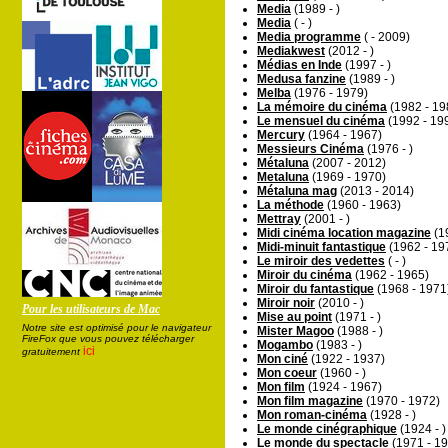
Media
(1989 - )
Media
( - )
Media programme
( - 2009)
Mediakwest
(2012 - )
Médias en Inde
(1997 - )
Medusa fanzine
(1989 - )
Melba
(1976 - 1979)
La mémoire du cinéma
(1982 - 19
Le mensuel du cinéma
(1992 - 19
Mercury
(1964 - 1967)
Messieurs Cinéma
(1976 - )
Métaluna
(2007 - 2012)
Metaluna
(1969 - 1970)
Métaluna mag
(2013 - 2014)
La méthode
(1960 - 1963)
Mettray
(2001 - )
Midi cinéma location magazine
(19
Midi-minuit fantastique
(1962 - 19
Le miroir des vedettes
( - )
Miroir du cinéma
(1962 - 1965)
Miroir du fantastique
(1968 - 1971
Miroir noir
(2010 - )
Pour les utilisateurs de Mac
Mise au point
(1971 - )
Notre site est optimisé pour le navigateur
Mister Magoo
(1988 - )
FireFox que vous pouvez télécharger
Mogambo
(1983 - )
ici
gratuitement
Mon ciné
(1922 - 1937)
Mon coeur
(1960 - )
Mon film
(1924 - 1967)
Mon film magazine
(1970 - 1972)
Mon roman-cinéma
(1928 - )
Le monde cinégraphique
(1924 - )
Le monde du spectacle
(1971 - 1