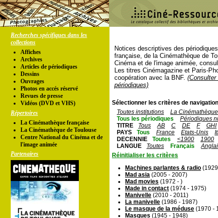
Recherches spécifiques dans les
collections
Notices descriptives des périodique
Affiches
française, de la Cinémathèque de To
Archives
Cinéma et de l'image animée, consul
Articles de périodiques
Les titres Cinémagazine et Paris-Ph
Dessins
coopération avec la BNF.
(Consulter 
Ouvrages
périodiques)
Photos en accés réservé
Revues de presse
Sélectionner les critères de navigation
Vidéos (DVD et VHS)
Toutes institutions
La Cinémathèque 
Répertoires
Tous les périodiques
Périodiques n
La Cinémathèque française
TITRE
Tous
AB
C
DE
F
GHI
La Cinémathèque de Toulouse
PAYS
Tous
France
Etats-Unis
I
Centre National du Cinéma et de
DECENNIE
Toutes
<1900
1900
l'image animée
LANGUE
Toutes
Français
Angla
Partenaires
Réinitialiser les critères
Machines parlantes & radio
(1929
Mad asia
(2005 - 2007)
Mad movies
(1972 - )
Made in contact
(1974 - 1975)
Manivelle
(2010 - 2011)
La manivelle
(1986 - 1987)
Le masque de la méduse
(1970 - 
Masques
(1945 - 1948)