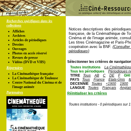
Recherches spécifiques dans les
collections
Notices descriptives des périodique
Affiches
française, de la Cinémathèque de To
Archives
Cinéma et de l'image animée, consul
Articles de périodiques
Les titres Cinémagazine et Paris-Ph
Dessins
coopération avec la BNF.
(Consulter 
Ouvrages
périodiques)
Photos en accés réservé
Revues de presse
Sélectionner les critères de navigation
Vidéos (DVD et VHS)
Toutes institutions
La Cinémathèque
Répertoires
Tous les périodiques
Périodiques n
La Cinémathèque française
TITRE
Tous
AB
C
DE
F
GHI
La Cinémathèque de Toulouse
PAYS
Tous
France
Etats-Unis
I
Centre National du Cinéma et de
DECENNIE
Toutes
<1900
1900
l'image animée
LANGUE
Toutes
Français
Anglai
Partenaires
Réinitialiser les critères
Toutes institutions - 0 périodiques sur 