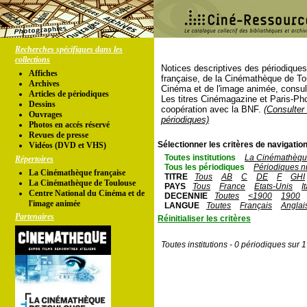
Recherches spécifiques dans les
collections
Notices descriptives des périodique
Affiches
française, de la Cinémathèque de To
Archives
Cinéma et de l'image animée, consul
Articles de périodiques
Les titres Cinémagazine et Paris-Ph
Dessins
coopération avec la BNF.
(Consulter 
Ouvrages
périodiques)
Photos en accés réservé
Revues de presse
Sélectionner les critères de navigation
Vidéos (DVD et VHS)
Toutes institutions
La Cinémathèque
Répertoires
Tous les périodiques
Périodiques n
La Cinémathèque française
TITRE
Tous
AB
C
DE
F
GHI
La Cinémathèque de Toulouse
PAYS
Tous
France
Etats-Unis
I
Centre National du Cinéma et de
DECENNIE
Toutes
<1900
1900
l'image animée
LANGUE
Toutes
Français
Anglai
Partenaires
Réinitialiser les critères
Toutes institutions - 0 périodiques sur 